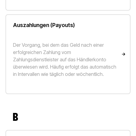
Auszahlungen (Payouts)
Der Vorgang, bei dem das Geld nach einer
erfolgreichen Zahlung vom
Zahlungsdienstleister auf das Händlerkonto
überwiesen wird. Häufig erfolgt das automatisch
in Intervallen wie täglich oder wöchentlich.
B