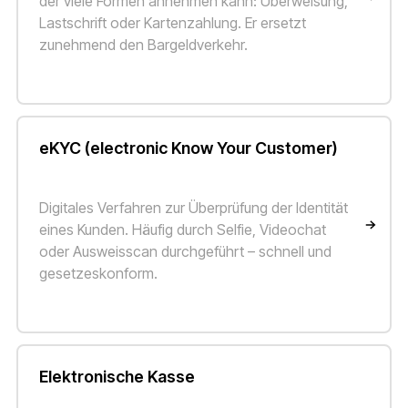
der viele Formen annehmen kann: Überweisung,
Lastschrift oder Kartenzahlung. Er ersetzt
zunehmend den Bargeldverkehr.
eKYC (electronic Know Your Customer)
Digitales Verfahren zur Überprüfung der Identität
eines Kunden. Häufig durch Selfie, Videochat
oder Ausweisscan durchgeführt – schnell und
gesetzeskonform.
Elektronische Kasse