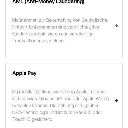
AML (Anti-Money Laundering)
Maßnahmen zur Bekämpfung von Geldwäsche.
Fintech-Unternehmen sind verpflichtet, ihre
Kunden zu identifizieren und verdächtige
Transaktionen zu melden.
Apple Pay
Ein mobiler Zahlungsdienst von Apple, mit dem
Nutzer kontaktlos per iPhone oder Apple Watch
bezahlen können. Die Zahlung erfolgt über
NFC-Technologie und ist durch Face ID oder
Touch ID gesichert.