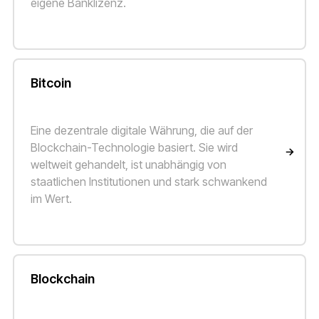
eigene Banklizenz.
Bitcoin
Eine dezentrale digitale Währung, die auf der
Blockchain-Technologie basiert. Sie wird
weltweit gehandelt, ist unabhängig von
staatlichen Institutionen und stark schwankend
im Wert.
Blockchain