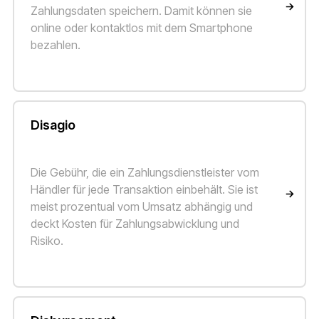
Zahlungsdaten speichern. Damit können sie
online oder kontaktlos mit dem Smartphone
bezahlen.
Disagio
Die Gebühr, die ein Zahlungsdienstleister vom
Händler für jede Transaktion einbehält. Sie ist
meist prozentual vom Umsatz abhängig und
deckt Kosten für Zahlungsabwicklung und
Risiko.