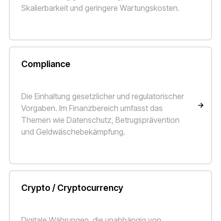
Skalierbarkeit und geringere Wartungskosten.
Compliance
Die Einhaltung gesetzlicher und regulatorischer
Vorgaben. Im Finanzbereich umfasst das
Themen wie Datenschutz, Betrugsprävention
und Geldwäschebekämpfung.
Crypto / Cryptocurrency
Digitale Währungen, die unabhängig von