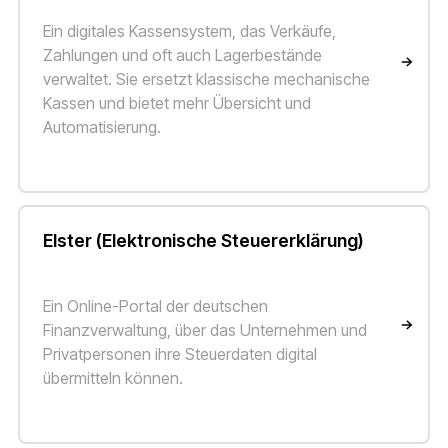
Ein digitales Kassensystem, das Verkäufe,
Zahlungen und oft auch Lagerbestände
verwaltet. Sie ersetzt klassische mechanische
Kassen und bietet mehr Übersicht und
Automatisierung.
Elster (Elektronische Steuererklärung)
Ein Online-Portal der deutschen
Finanzverwaltung, über das Unternehmen und
Privatpersonen ihre Steuerdaten digital
übermitteln können.