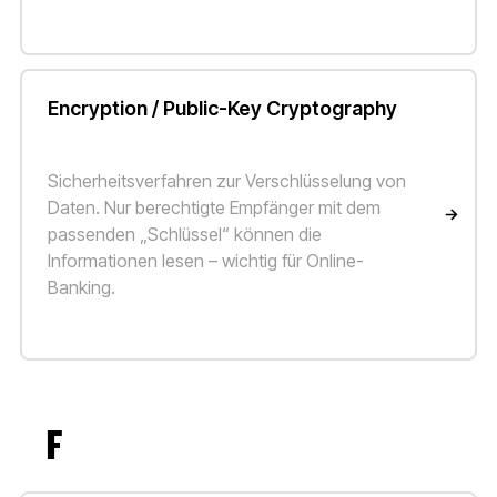
Encryption / Public-Key Cryptography
Sicherheitsverfahren zur Verschlüsselung von
Daten. Nur berechtigte Empfänger mit dem
passenden „Schlüssel“ können die
Informationen lesen – wichtig für Online-
Banking.
F