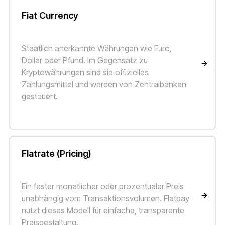
Fiat Currency
Staatlich anerkannte Währungen wie Euro,
Dollar oder Pfund. Im Gegensatz zu
Kryptowährungen sind sie offizielles
Zahlungsmittel und werden von Zentralbanken
gesteuert.
Flatrate (Pricing)
Ein fester monatlicher oder prozentualer Preis
unabhängig vom Transaktionsvolumen. Flatpay
nutzt dieses Modell für einfache, transparente
Preisgestaltung.