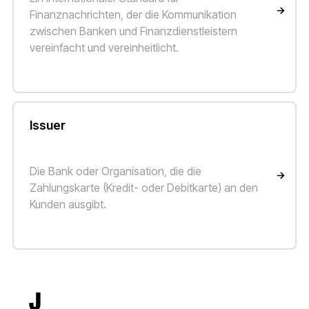
Finanznachrichten, der die Kommunikation
zwischen Banken und Finanzdienstleistern
vereinfacht und vereinheitlicht.
Issuer
Die Bank oder Organisation, die die
Zahlungskarte (Kredit- oder Debitkarte) an den
Kunden ausgibt.
J