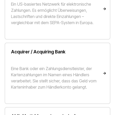
Ein US-basiertes Netzwerk für elektronische
Zahlungen. Es ermöglicht Überweisungen,
Lastschriften und direkte Einzahlungen –
vergleichbar mit dem SEPA-System in Europa.
Acquirer / Acquiring Bank
Eine Bank oder ein Zahlungsdienstleister, der
Kartenzahlungen im Namen eines Händlers
verarbeitet. Sie stellt sicher, dass das Geld vom
Karteninhaber zum Händlerkonto gelangt.