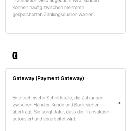
Transaktion Geld abgebucht wird. Kunden
können häufig zwischen mehreren
gespeicherten Zahlungsquellen wählen.
G
Gateway (Payment Gateway)
Eine technische Schnittstelle, die Zahlungen
zwischen Händler, Kunde und Bank sicher
überträgt. Sie sorgt dafür, dass die Transaktion
autorisiert und verarbeitet wird.