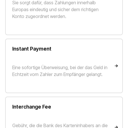
Sie sorgt dafür, dass Zahlungen innerhalb
Europas eindeutig und sicher dem richtigen
Konto zugeordnet werden.
Instant Payment
Eine sofortige Überweisung, bei der das Geld in
Echtzeit vom Zahler zum Empfänger gelangt.
Interchange Fee
Gebühr, die die Bank des Karteninhabers an die