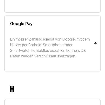
Google Pay
Ein mobiler Zahlungsdienst von Google, mit dem
Nutzer per Android-Smartphone oder
Smartwatch kontaktlos bezahlen können. Die
Daten werden verschlüsselt übertragen.
H