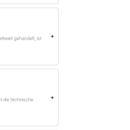
ltweit gehandelt, ist
st die technische