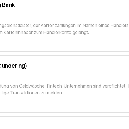
g Bank
ngsdienstleister, der Kartenzahlungen im Namen eines Händlers ve
om Karteninhaber zum Händlerkonto gelangt.
aundering)
ng von Geldwäsche. Fintech-Unternehmen sind verpflichtet, i
chtige Transaktionen zu melden.