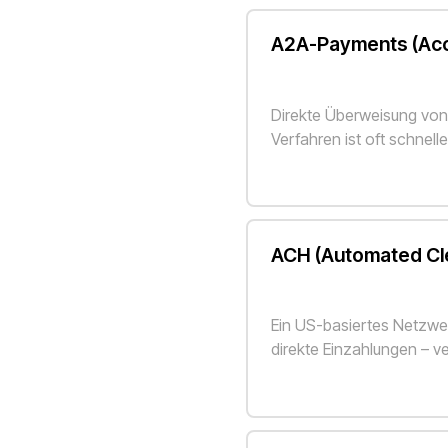
A2A-Payments (Acc
Direkte Überweisung von 
Verfahren ist oft schnell
ACH (Automated Cl
Ein US-basiertes Netzwer
direkte Einzahlungen – v