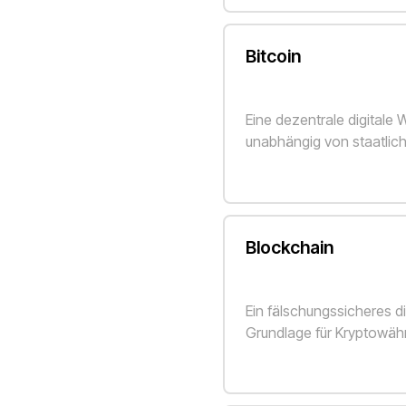
Bitcoin
Eine dezentrale digitale 
unabhängig von staatlich
Blockchain
Ein fälschungssicheres di
Grundlage für Kryptowä