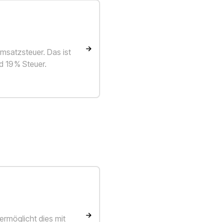
Umsatzsteuer. Das ist
d 19 % Steuer.
ermöglicht dies mit