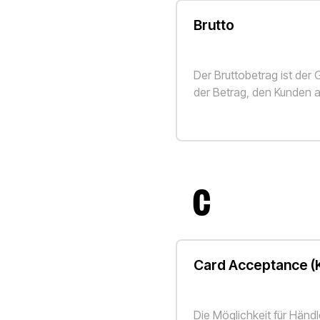
Brutto
Der Bruttobetrag ist der 
der Betrag, den Kunden am
C
Card Acceptance (
Die Möglichkeit für Händ