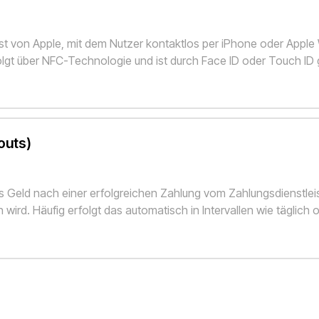
nst von Apple, mit dem Nutzer kontaktlos per iPhone oder Appl
lgt über NFC-Technologie und ist durch Face ID oder Touch ID 
outs)
 Geld nach einer erfolgreichen Zahlung vom Zahlungsdienstleis
wird. Häufig erfolgt das automatisch in Intervallen wie täglich 