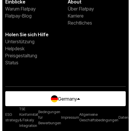
Einblicke
About
Warum Flatpay
Über Flatpay
Flatpay-Blog
Karriere
Rechtliches
Holen Sie sich Hilfe
Unterstützung
Helpdesk
Preisgestaltung
Status
Germany
TSE
Bedingungen
ESG
Konformität
Allgemeine
für
Impressum
Datensc
strategy
& Fiskaly
Geschäftsbedingungen
Bewerbungen
Integration