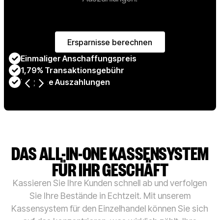
Ersparnisse berechnen
Ersparnisse berechnen
Einmaliger Anschaffungspreis
1,79% Transaktionsgebühr
Tägliche Auszahlungen
P
DAS ALL-IN-ONE KASSENSYSTEM
FÜR IHR GESCHÄFT
Kassieren Sie Ihre Kunden schnell ab und verfolgen
Sie Ihre Bestände in Echtzeit. Mit unserem
Kassensystem für den Einzelhandel können Sie sich