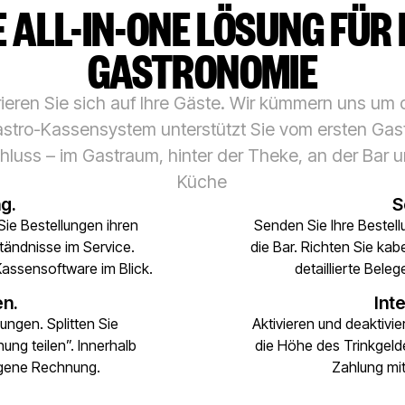
E ALL-IN-ONE LÖSUNG FÜR 
GASTRONOMIE
ieren Sie sich auf Ihre Gäste. Wir kümmern uns um 
stro-Kassensystem unterstützt Sie vom ersten Gas
luss – im Gastraum, hinter der Theke, an der Bar u
Küche
g.
S
Sie Bestellungen ihren
Senden Sie Ihre Bestell
tändnisse im Service.
die Bar. Richten Sie ka
Kassensoftware im Blick.
detaillierte Bele
en.
Int
ungen. Splitten Sie
Aktivieren und deaktivi
ng teilen”. Innerhalb
die Höhe des Trinkgelde
igene Rechnung.
Zahlung mit