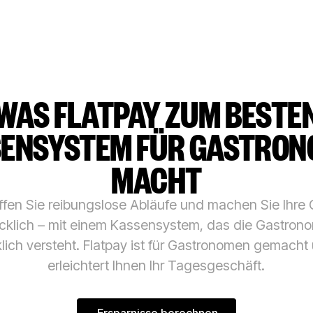
WAS FLATPAY ZUM BESTE
ENSYSTEM FÜR GASTRO
MACHT
fen Sie reibungslose Abläufe und machen Sie Ihre
cklich – mit einem Kassensystem, das die Gastron
klich versteht. Flatpay ist für Gastronomen gemacht
erleichtert Ihnen Ihr Tagesgeschäft.