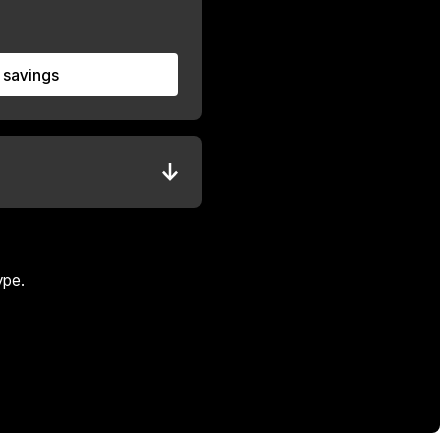
 savings
Calculate savings
ype.