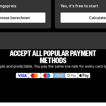
ungspreis
Yes, it’s free to start
rnisse berechnen
Mögliche Erparnisse berechnen
Calculate
ACCEPT ALL POPULAR PAYMENT
METHODS
ple and predictable. You pay the same low rate for every card t