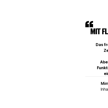
MIT F
Das fr
Ze
Aber
Funkt
ei
Mi
Inha