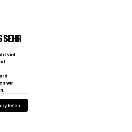
S SEHR
ht viel
ind
oard-
en wir
en.
ory lesen
Komplette Story lesen