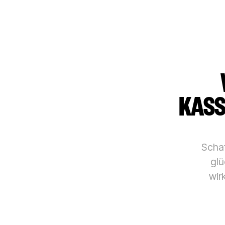
KASS
Schaf
glü
wir