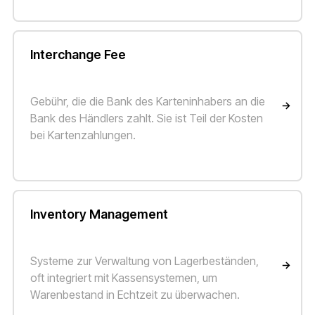
Interchange Fee
Gebühr, die die Bank des Karteninhabers an die
Bank des Händlers zahlt. Sie ist Teil der Kosten
bei Kartenzahlungen.
Inventory Management
Systeme zur Verwaltung von Lagerbeständen,
oft integriert mit Kassensystemen, um
Warenbestand in Echtzeit zu überwachen.