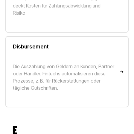
deckt Kosten für Zahlungsabwicklung und
Risiko.
Disbursement
Die Auszahlung von Geldern an Kunden, Partner
oder Händler. Fintechs automatisieren diese
Prozesse, z. B. für Rückerstattungen oder
tägliche Gutschriften.
E