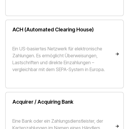
ACH (Automated Clearing House)
Ein US-basiertes Netzwerk für elektronische
Zahlungen. Es ermöglicht Überweisungen,
Lastschriften und direkte Einzahlungen –
vergleichbar mit dem SEPA-System in Europa.
Acquirer / Acquiring Bank
Eine Bank oder ein Zahlungsdienstleister, der
Kartenzahlungen im Namen eines Händlers