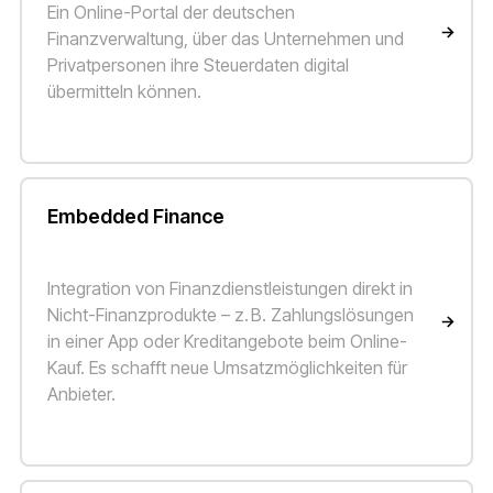
Ein Online-Portal der deutschen
Finanzverwaltung, über das Unternehmen und
Privatpersonen ihre Steuerdaten digital
übermitteln können.
Embedded Finance
Integration von Finanzdienstleistungen direkt in
Nicht-Finanzprodukte – z. B. Zahlungslösungen
in einer App oder Kreditangebote beim Online-
Kauf. Es schafft neue Umsatzmöglichkeiten für
Anbieter.