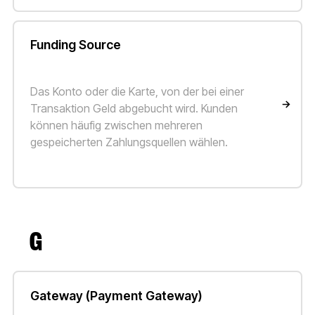
Funding Source
Das Konto oder die Karte, von der bei einer
Transaktion Geld abgebucht wird. Kunden
können häufig zwischen mehreren
gespeicherten Zahlungsquellen wählen.
G
Gateway (Payment Gateway)