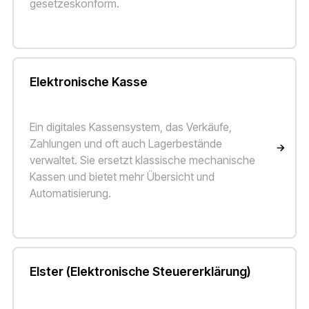
gesetzeskonform.
Elektronische Kasse
Ein digitales Kassensystem, das Verkäufe,
Zahlungen und oft auch Lagerbestände
verwaltet. Sie ersetzt klassische mechanische
Kassen und bietet mehr Übersicht und
Automatisierung.
Elster (Elektronische Steuererklärung)