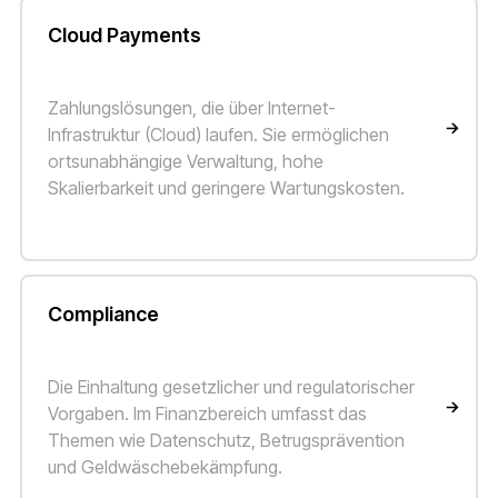
Cloud Payments
Zahlungslösungen, die über Internet-
Infrastruktur (Cloud) laufen. Sie ermöglichen
ortsunabhängige Verwaltung, hohe
Skalierbarkeit und geringere Wartungskosten.
Compliance
Die Einhaltung gesetzlicher und regulatorischer
Vorgaben. Im Finanzbereich umfasst das
Themen wie Datenschutz, Betrugsprävention
und Geldwäschebekämpfung.