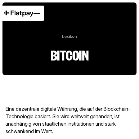
Lexikon
BITCOIN
Eine dezentrale digitale Währung, die auf der Blockchain-
Technologie basiert. Sie wird weltweit gehandelt, ist
unabhängig von staatlichen Institutionen und stark
schwankend im Wert.