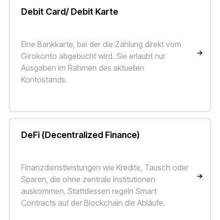
Debit Card/ Debit Karte
Eine Bankkarte, bei der die Zahlung direkt vom
Girokonto abgebucht wird. Sie erlaubt nur
Ausgaben im Rahmen des aktuellen
Kontostands.
DeFi (Decentralized Finance)
Finanzdienstleistungen wie Kredite, Tausch oder
Sparen, die ohne zentrale Institutionen
auskommen. Stattdessen regeln Smart
Contracts auf der Blockchain die Abläufe.