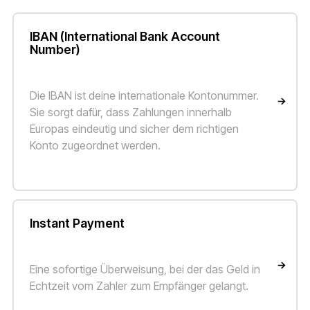
IBAN (International Bank Account
Number)
Die IBAN ist deine internationale Kontonummer.
Sie sorgt dafür, dass Zahlungen innerhalb
Europas eindeutig und sicher dem richtigen
Konto zugeordnet werden.
Instant Payment
Eine sofortige Überweisung, bei der das Geld in
Echtzeit vom Zahler zum Empfänger gelangt.