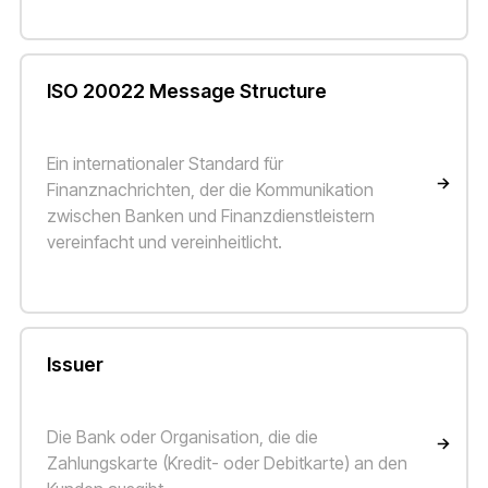
ISO 20022 Message Structure
Ein internationaler Standard für
Finanznachrichten, der die Kommunikation
zwischen Banken und Finanzdienstleistern
vereinfacht und vereinheitlicht.
Issuer
Die Bank oder Organisation, die die
Zahlungskarte (Kredit- oder Debitkarte) an den