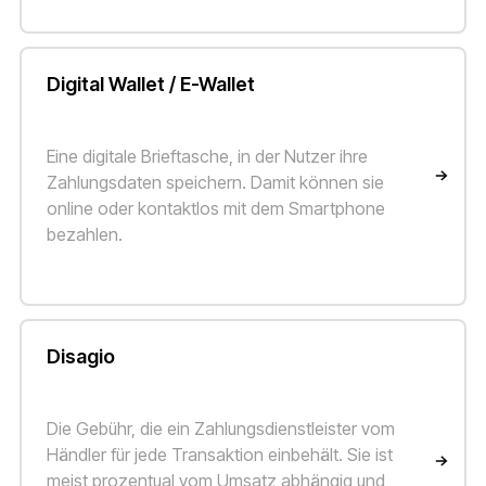
Digital Wallet / E-Wallet
Eine digitale Brieftasche, in der Nutzer ihre
Zahlungsdaten speichern. Damit können sie
online oder kontaktlos mit dem Smartphone
bezahlen.
Disagio
Die Gebühr, die ein Zahlungsdienstleister vom
Händler für jede Transaktion einbehält. Sie ist
meist prozentual vom Umsatz abhängig und