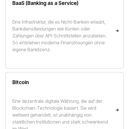
BaaS (Banking as a Service)
Eine Infrastruktur, die es Nicht-Banken erlaubt,
Bankdienstleistungen wie Konten oder
Zahlungen über API-Schnittstellen anzubieten.
So entstehen moderne Finanzlösungen ohne
eigene Banklizenz.
Bitcoin
Eine dezentrale digitale Währung, die auf der
Blockchain-Technologie basiert. Sie wird
weltweit gehandelt, ist unabhängig von
staatlichen Institutionen und stark schwankend
im Wert.