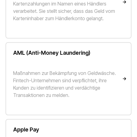
Kartenzahlungen im Namen eines Händlers
verarbeitet. Sie stellt sicher, dass das Geld vom
Karteninhaber zum Händlerkonto gelangt.
AML (Anti-Money Laundering)
Maßnahmen zur Bekämpfung von Geldwäsche.
Fintech-Unternehmen sind verpflichtet, ihre
Kunden zu identifizieren und verdächtige
Transaktionen zu melden.
Apple Pay