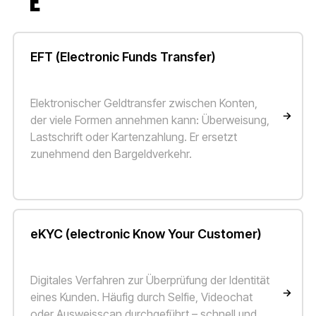
EFT (Electronic Funds Transfer)
Elektronischer Geldtransfer zwischen Konten,
der viele Formen annehmen kann: Überweisung,
Lastschrift oder Kartenzahlung. Er ersetzt
zunehmend den Bargeldverkehr.
eKYC (electronic Know Your Customer)
Digitales Verfahren zur Überprüfung der Identität
eines Kunden. Häufig durch Selfie, Videochat
oder Ausweisscan durchgeführt – schnell und