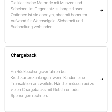
Die klassische Methode mit Münzen und
Scheinen. Im Gegensatz zu bargeldlosen
Optionen ist sie anonym, aber mit höherem
Aufwand für Wechselgeld, Sicherheit und
Buchhaltung verbunden.
Chargeback
Ein Rückbuchungsverfahren bei
Kreditkartenzahlungen, wenn Kunden eine
Transaktion anzweifeln. Händler müssen bei zu
vielen Chargebacks mit Gebühren oder
Sperrungen rechnen.