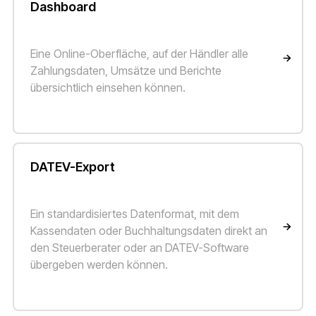
Dashboard
Eine Online-Oberfläche, auf der Händler alle
Zahlungsdaten, Umsätze und Berichte
übersichtlich einsehen können.
DATEV-Export
Ein standardisiertes Datenformat, mit dem
Kassendaten oder Buchhaltungsdaten direkt an
den Steuerberater oder an DATEV-Software
übergeben werden können.