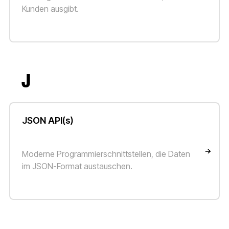
Kunden ausgibt.
J
JSON API(s)
Moderne Programmierschnittstellen, die Daten
im JSON-Format austauschen.