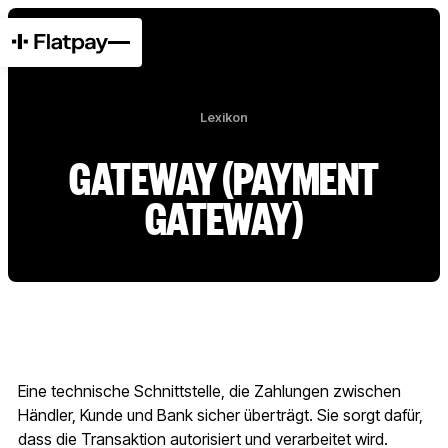
Lexikon
GATEWAY (PAYMENT
GATEWAY)
Eine technische Schnittstelle, die Zahlungen zwischen
Händler, Kunde und Bank sicher überträgt. Sie sorgt dafür,
dass die Transaktion autorisiert und verarbeitet wird.