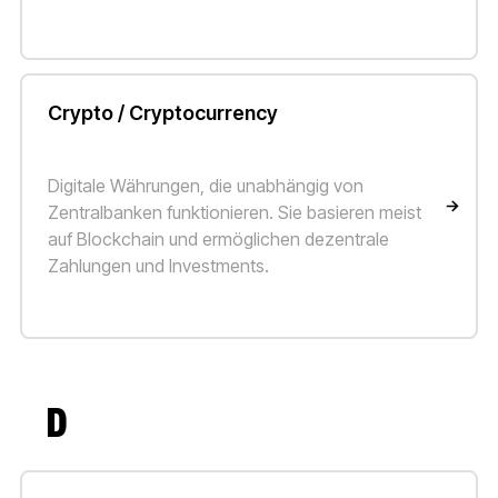
Crypto / Cryptocurrency
Digitale Währungen, die unabhängig von
Zentralbanken funktionieren. Sie basieren meist
auf Blockchain und ermöglichen dezentrale
Zahlungen und Investments.
D