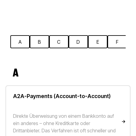
A
B
C
D
E
F
A
A2A-Payments (Account-to-Account)
Direkte Überweisung von einem Bankkonto auf
ein anderes – ohne Kreditkarte oder
Drittanbieter. Das Verfahren ist oft schneller und