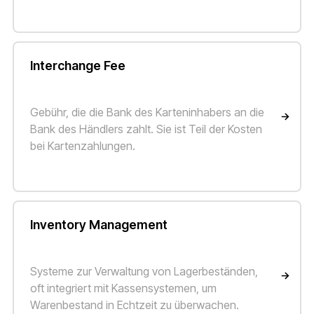
Interchange Fee
Gebühr, die die Bank des Karteninhabers an die
Bank des Händlers zahlt. Sie ist Teil der Kosten
bei Kartenzahlungen.
Inventory Management
Systeme zur Verwaltung von Lagerbeständen,
oft integriert mit Kassensystemen, um
Warenbestand in Echtzeit zu überwachen.