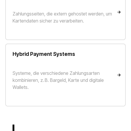
Zahlungsseiten, die extern gehostet werden, um
Kartendaten sicher zu verarbeiten.
Hybrid Payment Systems
Systeme, die verschiedene Zahlungsarten
kombinieren, z. B. Bargeld, Karte und digitale
Wallets.
I