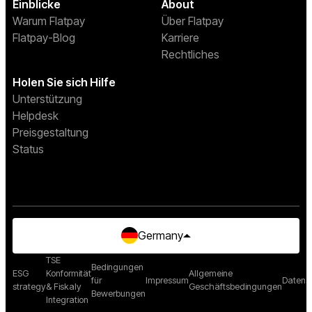
Einblicke
About
Warum Flatpay
Über Flatpay
Flatpay-Blog
Karriere
Rechtliches
Holen Sie sich Hilfe
Unterstützung
Helpdesk
Preisgestaltung
Status
Germany
TSE
Bedingungen
ESG
Konformität
Allgemeine
für
Impressum
Datensc
strategy
& Fiskaly
Geschäftsbedingungen
Bewerbungen
Integration