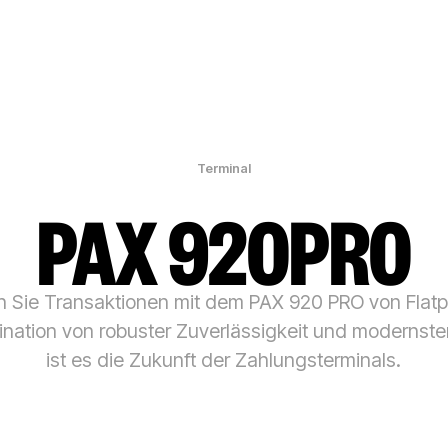
Terminal
PAX 920PRO
n Sie Transaktionen mit dem PAX 920 PRO von Flatp
nation von robuster Zuverlässigkeit und modernster
ist es die Zukunft der Zahlungsterminals.