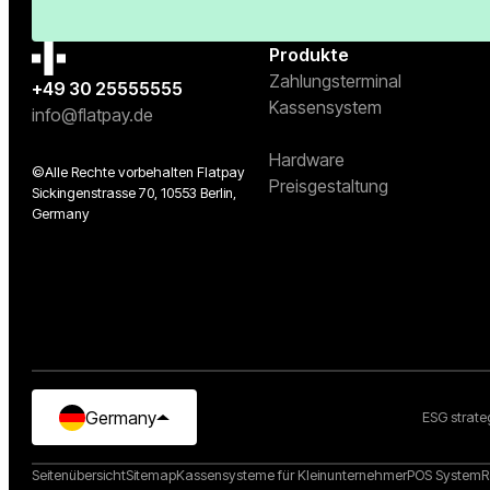
Produkte
Zahlungsterminal
+49 30 25555555
Kassensystem
info@flatpay.de
Hardware
©Alle Rechte vorbehalten Flatpay
Preisgestaltung
Sickingenstrasse 70, 10553 Berlin,
Germany
Germany
ESG strate
Seitenübersicht
Sitemap
Kassensysteme für Kleinunternehmer
POS System
R