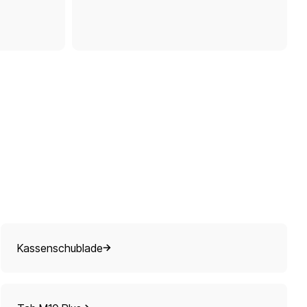
Kassenschublade
Kassenschublade
Tab M10 Plus