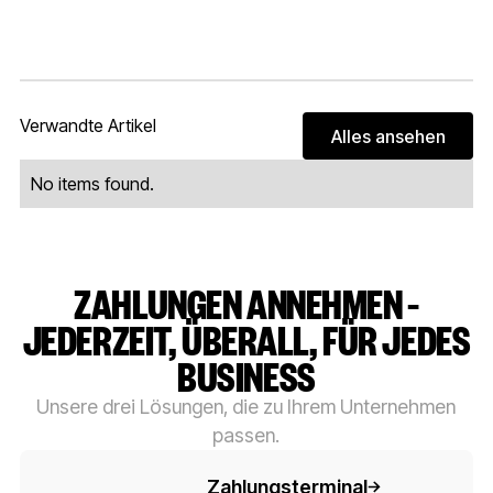
Verwandte Artikel
Alles ansehen
Alles ans
No items found.
ZAHLUNGEN ANNEHMEN –
JEDERZEIT, ÜBERALL, FÜR JEDES
BUSINESS
Unsere drei Lösungen, die zu Ihrem Unternehmen
passen.
Button-Text
Zahlungsterminal