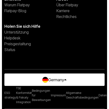
Warum Flatpay
Über Flatpay
Flatpay-Blog
Karriere
Rechtliches
Holen Sie sich Hilfe
Unterstützung
Helpdesk
Preisgestaltung
Status
Germany
TSE
Bedingungen
ESG
Konformität
Allgemeine
für
Impressum
Datensc
strategy
& Fiskaly
Geschäftsbedingungen
Bewerbungen
Integration