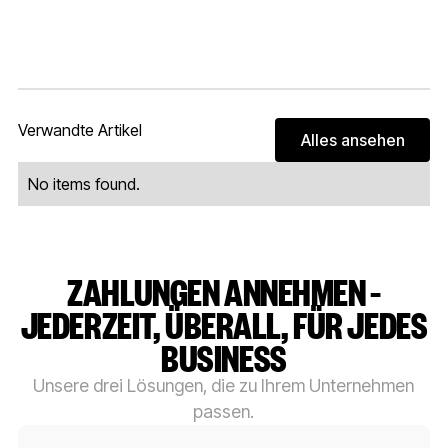
Verwandte Artikel
Alles ansehen
Alles ans
No items found.
ZAHLUNGEN ANNEHMEN –
JEDERZEIT, ÜBERALL, FÜR JEDES
BUSINESS
Unsere drei Lösungen, die zu Ihrem Unternehmen
passen.
Button-Text