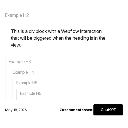
Example H2
This is a div block with a Webflow interaction
that will be triggered when the heading is in the
view.
Example H3
Example H4
Example H5
Example H6
ChatGPT
May 18, 2026
Zusammenfassen: