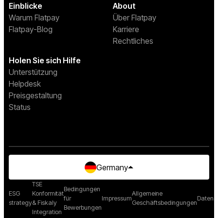
Einblicke
About
Warum Flatpay
Über Flatpay
Flatpay-Blog
Karriere
Rechtliches
Holen Sie sich Hilfe
Unterstützung
Helpdesk
Preisgestaltung
Status
Germany
TSE
Bedingungen
ESG
Konformität
Allgemeine
für
Impressum
Datensc
strategy
& Fiskaly
Geschäftsbedingungen
Bewerbungen
Integration