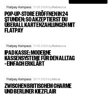
Flatpay Kompass
11.05.2026
·
by
Rebecca
POP-UP-STORE ERÖFFNEN IN 24
STUNDEN: SO AKZEPTIERST DU
ÜBERALL KARTENZAHLUNGEN MIT
FLATPAY
Flatpay Kompass
11.05.2026
·
by
Rebecca
IPAD KASSE: MODERNE
KASSENSYSTEME FÜR DEN ALLTAG
– EINFACH ERKLÄRT
Flatpay Kompass
03.11.2025
·
by
Alicia
ZWISCHEN BRITISCHEM CHARME
UND BERLINER KIEZFLAIR