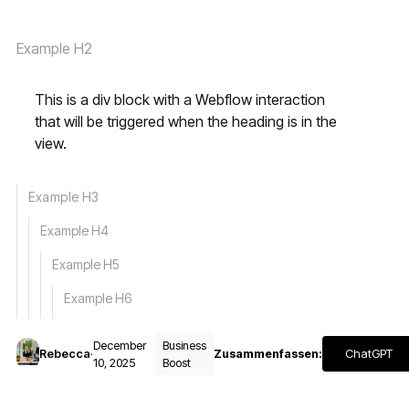
Example H2
This is a div block with a Webflow interaction
that will be triggered when the heading is in the
view.
Example H3
Example H4
Example H5
Example H6
December
Business
ChatGPT
Rebecca
·
Zusammenfassen:
10, 2025
Boost