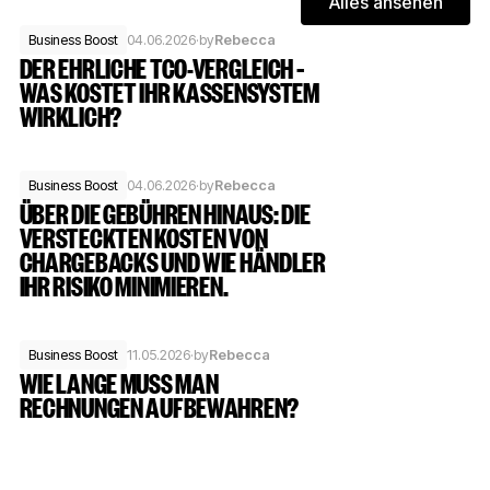
Alles ansehen
Alles ans
Business Boost
04.06.2026
·
by
Rebecca
DER EHRLICHE TCO-VERGLEICH –
WAS KOSTET IHR KASSENSYSTEM
WIRKLICH?
Business Boost
04.06.2026
·
by
Rebecca
ÜBER DIE GEBÜHREN HINAUS: DIE
VERSTECKTEN KOSTEN VON
CHARGEBACKS UND WIE HÄNDLER
IHR RISIKO MINIMIEREN.
Business Boost
11.05.2026
·
by
Rebecca
WIE LANGE MUSS MAN
RECHNUNGEN AUFBEWAHREN?