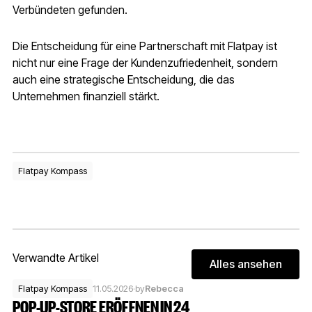
Verbündeten gefunden.
Die Entscheidung für eine Partnerschaft mit Flatpay ist
nicht nur eine Frage der Kundenzufriedenheit, sondern
auch eine strategische Entscheidung, die das
Unternehmen finanziell stärkt.
Flatpay Kompass
Verwandte Artikel
Alles ansehen
Alles ans
Flatpay Kompass
11.05.2026
·
by
Rebecca
POP-UP-STORE ERÖFFNEN IN 24