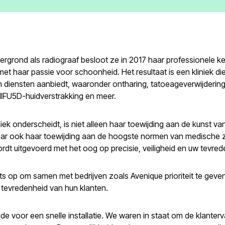
rgrond als radiograaf besloot ze in 2017 haar professionele ke
t haar passie voor schoonheid. Het resultaat is een kliniek di
an diensten aanbiedt, waaronder ontharing, tatoeageverwijdering
 HIFU5D-huidverstrakking en meer.
iek onderscheidt, is niet alleen haar toewijding aan de kunst va
aar ook haar toewijding aan de hoogste normen van medische z
dt uitgevoerd met het oog op precisie, veiligheid en uw tevred
ots op om samen met bedrijven zoals Avenique prioriteit te geve
 tevredenheid van hun klanten.
de voor een snelle installatie. We waren in staat om de klanter