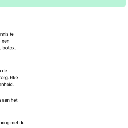
nnis te
e een
, botox,
n de
org. Elke
enheid.
n aan het
varing met de