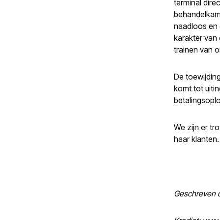
terminal dir
behandelkame
naadloos en 
karakter van 
trainen van 
De toewijding
komt tot uiti
betalingsopl
We zijn er tr
haar klanten.
Geschreven d