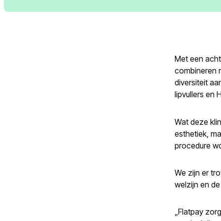
Met een achte
combineren me
diversiteit a
lipvullers en
Wat deze klin
esthetiek, m
procedure wor
We zijn er tr
welzijn en de
„Flatpay zorg