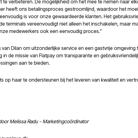
ect te verbeteren. De mogelijkheid om het mee te nemen naar elk
r heeft ons betalingsproces gestroomlijnd, waardoor het moe
eenvoudig is voor onze gewaardeerde klanten. Het gebruiksvrie
de terminals vereenvoudigt niet alleen het inschakelen, maar m
onze medewerkers ook een eenvoudig proces.”
 van Dilan om uitzonderlijke service en een gastvrije omgeving 
ng in de missie van Flatpay om transparante en gebruiksvriendeli
ossingen aan te bieden.
ots op haar te ondersteunen bij het leveren van kwaliteit en ver
oor Melissa Radu - Marketingcoördinator