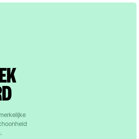
EK
RD
merkelijke
schoonheid
.