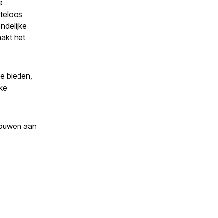
e
iteloos
ndelijke
aakt het
te bieden,
jke
trouwen aan