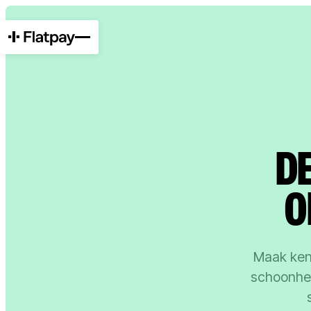
D
O
Maak kenn
schoonhei