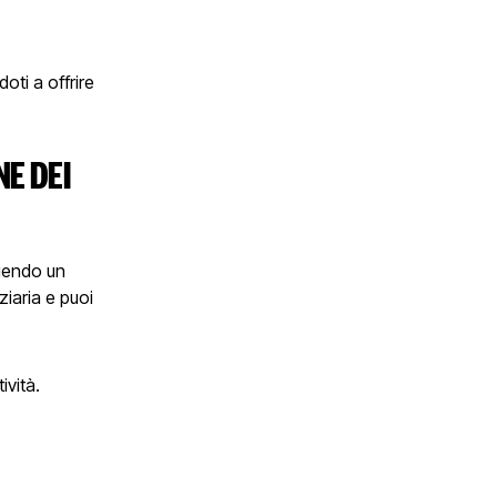
doti a offrire
E DEI
liendo un
ziaria e puoi
ività.