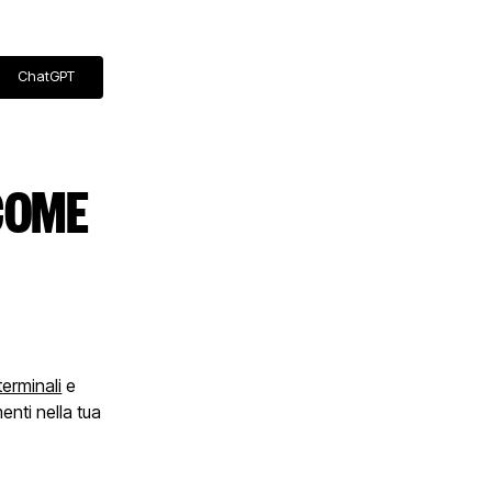
ChatGPT
COME
terminali
e
enti nella tua