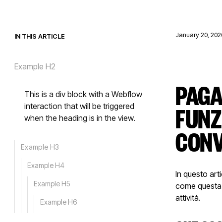
January 20, 202
IN THIS ARTICLE
Example H2
PAGA
This is a div block with a Webflow
FUNZ
interaction that will be triggered
when the heading is in the view.
CONV
Example H3
Example H4
In questo art
Example H5
come questa s
attività.
Example H6