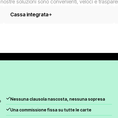
 nostre soluzioni sono convenienti, veloci e trasparen
Testo del pulsante
Te
Cassa integrata
Nessuna clausola nascosta, nessuna sopresa
o
Una commissione fissa su tutte le carte