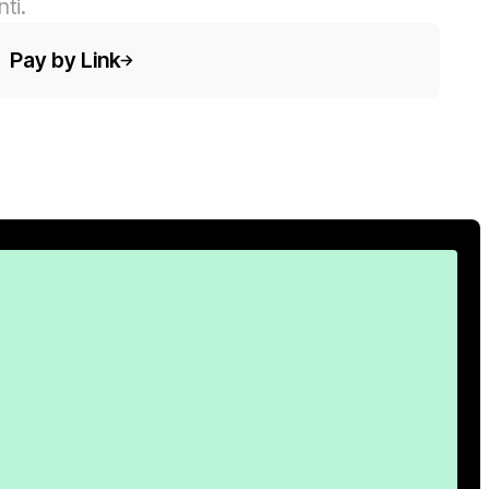
ti.
sto del pulsante
Pay by Link