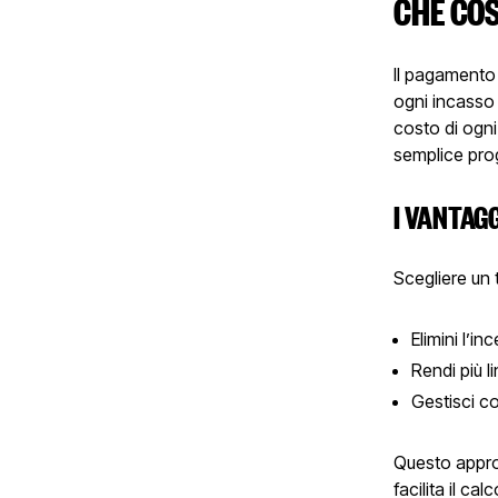
CHE COS
Il pagamento 
ogni incasso c
costo di ogni
semplice prog
I VANTAGG
Scegliere un 
Elimini l’in
Rendi più l
Gestisci c
Questo approc
facilita il cal