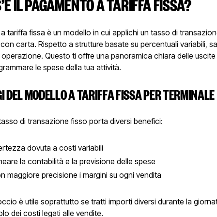
’È IL PAGAMENTO A TARIFFA FISSA?
a tariffa fissa è un modello in cui applichi un tasso di transazio
on carta. Rispetto a strutture basate su percentuali variabili, sai 
 operazione. Questo ti offre una panoramica chiara delle uscite
rammare le spese della tua attività.
I DEL MODELLO A TARIFFA FISSA PER TERMINALE
tasso di transazione fisso porta diversi benefici:
certezza dovuta a costi variabili
ineare la contabilità e la previsione delle spese
on maggiore precisione i margini su ogni vendita
cio è utile soprattutto se tratti importi diversi durante la giorn
colo dei costi legati alle vendite.