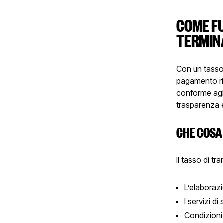
COME FU
TERMIN
Con un tasso
pagamento ri
conforme agli
trasparenza e
CHE COSA
Il tasso di t
L’elaborazi
I servizi d
Condizioni 