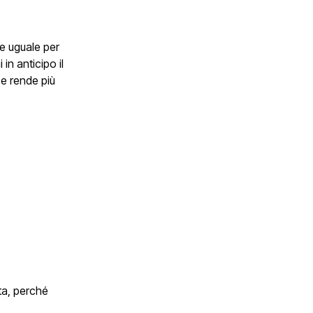
ne uguale per
in anticipo il
 e rende più
ata, perché