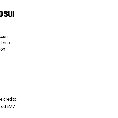
O SUI
ascun
erno,
con
 e credito
TS ed EMV