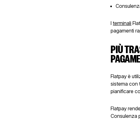
Consulenza
I
terminali
Flat
pagamenti rapi
PIÙ TRA
PAGAME
Flatpay è uti
sistema con t
pianificare co
Flatpay rende 
Consulenza pe