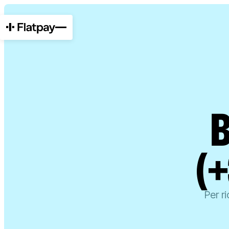
(
Per r