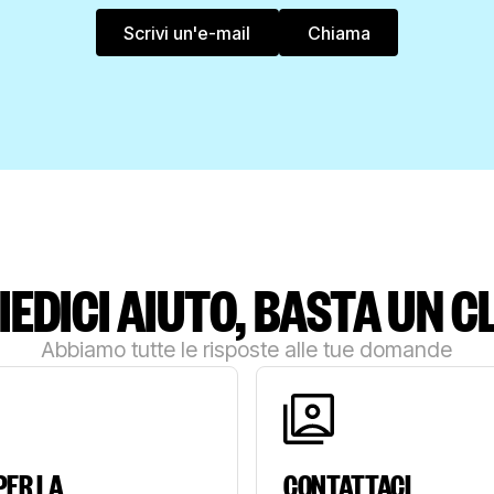
Scrivi un'e-mail
Chiama
Chiama
Scrivi un'e-mail
IEDICI AIUTO, BASTA UN CL
Abbiamo tutte le risposte alle tue domande
PER LA
CONTATTACI