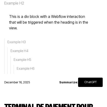
Example H2
This is a div block with a Webflow interaction
that will be triggered when the heading is in the
view.
Example H3
Example H4
Example H5
Example H6
ChatGPT
December 16, 2025
Summarize:
TERMINAL DE PAIEMENT POUR