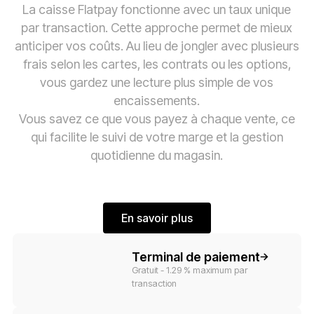
La caisse Flatpay fonctionne avec un taux unique
par transaction. Cette approche permet de mieux
anticiper vos coûts. Au lieu de jongler avec plusieurs
frais selon les cartes, les contrats ou les options,
vous gardez une lecture plus simple de vos
encaissements.
Vous savez ce que vous payez à chaque vente, ce
qui facilite le suivi de votre marge et la gestion
quotidienne du magasin.
En savoir plus
En savoir plus
Button Text
Terminal de paiement
Gratuit - 1.29 % maximum par
transaction