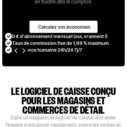
en fluidité dès le comptoir.
Calculez vos économies
Calculez vos économies
0 € d'abonnement mensuel (oui, vraiment !)
Taux de commission fixe de 1,69 % maximum
Assistance humaine 24h/24 7j/7
C
LE LOGICIEL DE CAISSE CONÇU
POUR LES MAGASINS ET
COMMERCES DE DÉTAIL
Dans un magasin, le logiciel de caisse doit aider
l’équipe à encaisser rapidement, suivre les ventes et