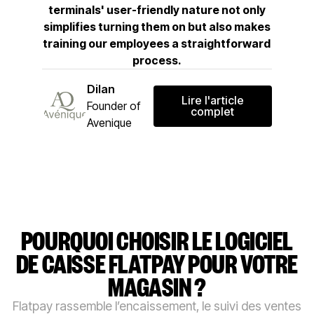
terminals' user-friendly nature not only
simplifies turning them on but also makes
training our employees a straightforward
process.
Dilan
Lire l'article
Lire l'article com
Founder of
complet
Avenique
POURQUOI CHOISIR LE LOGICIEL
DE CAISSE FLATPAY POUR VOTRE
MAGASIN ?
Flatpay rassemble l’encaissement, le suivi des ventes