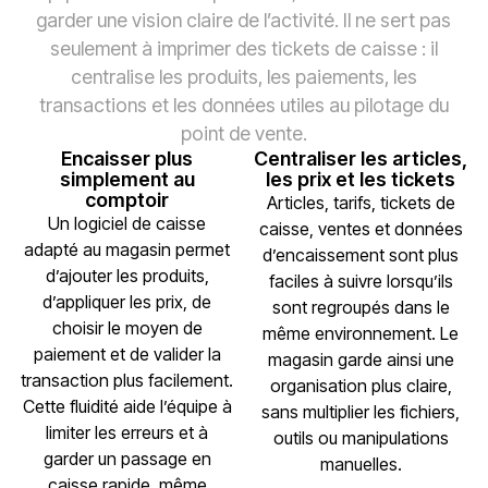
garder une vision claire de l’activité. Il ne sert pas
seulement à imprimer des tickets de caisse : il
centralise les produits, les paiements, les
transactions et les données utiles au pilotage du
point de vente.
Encaisser plus
Centraliser les articles,
simplement au
les prix et les tickets
comptoir
Articles, tarifs, tickets de
Un logiciel de caisse
caisse, ventes et données
adapté au magasin permet
d’encaissement sont plus
d’ajouter les produits,
faciles à suivre lorsqu’ils
d’appliquer les prix, de
sont regroupés dans le
choisir le moyen de
même environnement. Le
paiement et de valider la
magasin garde ainsi une
transaction plus facilement.
organisation plus claire,
Cette fluidité aide l’équipe à
sans multiplier les fichiers,
limiter les erreurs et à
outils ou manipulations
garder un passage en
manuelles.
caisse rapide, même