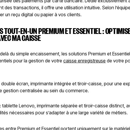
curisée des paiements par carte bancaire. Dédié exclusivement 
t des transactions, il offre une utilisation intuitive. Selon l’équ
er un reçu digital ou papier à vos clients.
S TOUT-EN-UN PREMIUM ET ESSENTIEL : OPTIMIS
AVEC MA CAISSE
-delà du simple encaissement, les solutions Premium et Essentie
sentiels pour la gestion de votre
caisse enregistreuse
de votre po
 double écran, imprimante intégrée et tiroir-caisse, pour une ex
une gestion centralisée au sein du commerce.
: tablette Lenovo, imprimante séparée et tiroir-caisse distinct, a
ités nécessaires pour s’adapter à une large variété de métiers.
es entre Premium et Essentiel portent uniquement sur le matériel