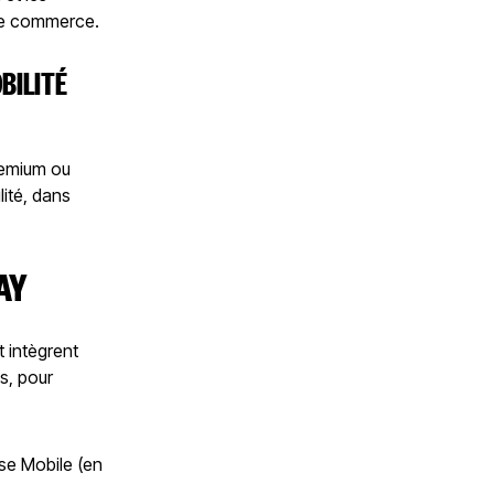
que commerce.
BILITÉ
remium ou
lité, dans
AY
t intègrent
s, pour
sse Mobile (en