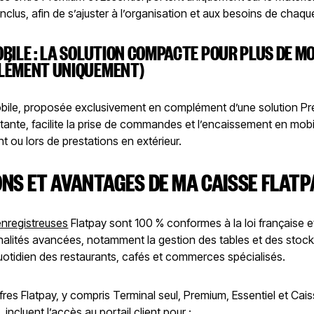
nclus, afin de s’ajuster à l’organisation et aux besoins de cha
BILE : LA SOLUTION COMPACTE POUR PLUS DE MO
LÉMENT UNIQUEMENT)
bile, proposée exclusivement en complément d’une solution P
stante, facilite la prise de commandes et l’encaissement en mobi
nt ou lors de prestations en extérieur.
NS ET AVANTAGES DE MA CAISSE FLATP
enregistreuses
Flatpay sont 100 % conformes à la loi française e
nalités avancées, notamment la gestion des tables et des stock
 quotidien des restaurants, cafés et commerces spécialisés.
fres Flatpay, y compris Terminal seul, Premium, Essentiel et Cai
incluent l’accès au portail client pour :