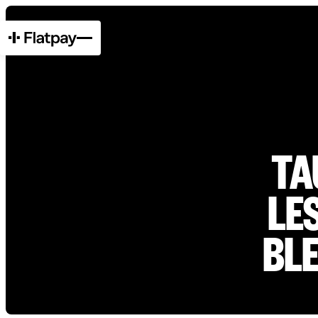
TA
LE
BL