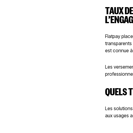
TAUX D
L’ENGA
Flatpay place
transparents
est connue à 
Les versemen
professionnel
QUELS T
Les solution
aux usages ac