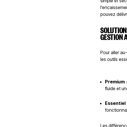
simple et sé
l’encaissemen
pouvez délivr
SOLUTION
GESTION 
Pour aller au
les outils es
Premium
:
fluide et 
Essentiel
fonctionnal
Les différenc