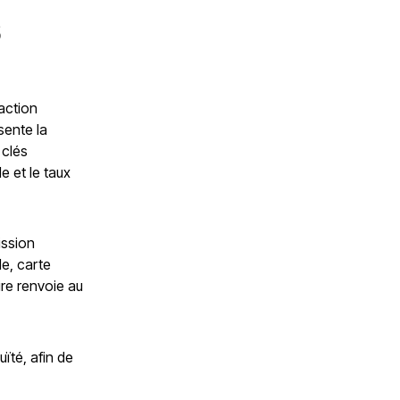
S
action
sente la
 clés
e et le taux
ission
le, carte
ire renvoie au
ïté, afin de