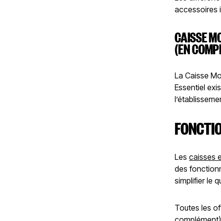
accessoires i
CAISSE MO
(EN COMP
La Caisse Mo
Essentiel exi
l’établisseme
FONCTIO
Les
caisses 
des fonction
simplifier le
Toutes les of
complément), 