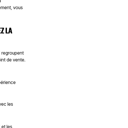
à
ipement, vous
EZ LA
l regroupent
int de vente.
périence
vec les
 et les