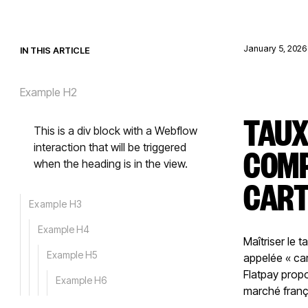
January 5, 2026
IN THIS ARTICLE
Example H2
TAUX
This is a div block with a Webflow
COMP
interaction that will be triggered
when the heading is in the view.
CART
Example H3
Example H4
Maîtriser le
Example H5
appelée « car
Flatpay prop
Example H6
marché franç