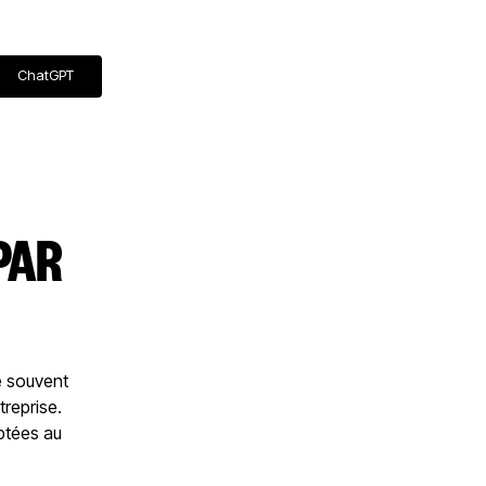
ChatGPT
PAR
e souvent
treprise.
ptées au