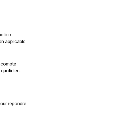
action
on applicable
e compte
 quotidien.
pour répondre