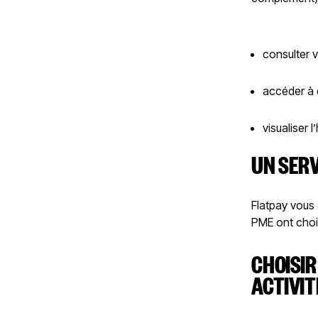
consulter v
accéder à d
visualiser 
UN SERV
Flatpay vous 
PME ont choisi
CHOISIR
ACTIVIT