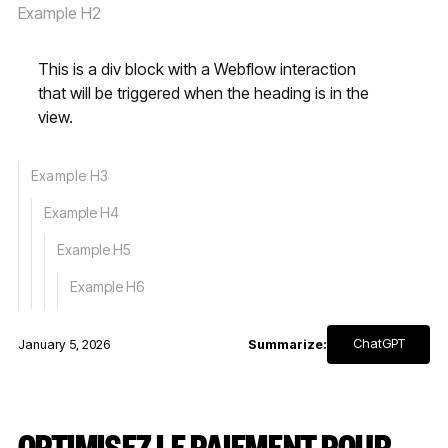
Example H2
This is a div block with a Webflow interaction
that will be triggered when the heading is in the
view.
Example H3
Example H4
Example H5
Example H6
ChatGPT
January 5, 2026
Summarize:
OPTIMISEZ LE PAIEMENT POUR