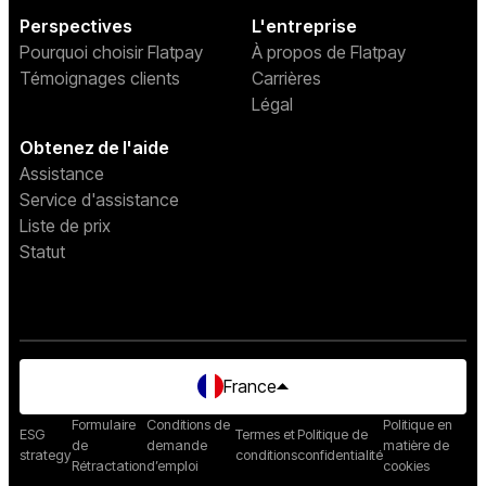
Perspectives
L'entreprise
Pourquoi choisir Flatpay
À propos de Flatpay
Témoignages clients
Carrières
Légal
Obtenez de l'aide
Assistance
Service d'assistance
Liste de prix
Statut
France
Formulaire
Conditions de
Politique en
ESG
Termes et
Politique de
de
demande
matière de
strategy
conditions
confidentialité
Rétractation
d’emploi
cookies