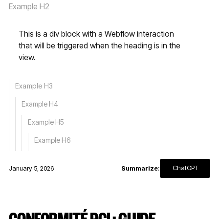
Example H2
This is a div block with a Webflow interaction
that will be triggered when the heading is in the
view.
Example H3
Example H4
Example H5
Example H6
ChatGPT
January 5, 2026
Summarize:
CONFORMITÉ PCI : GUIDE