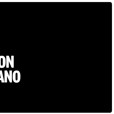
CON
NANO