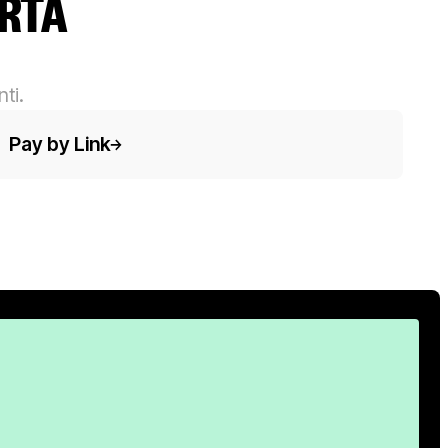
ARTA
ti.
sto del pulsante
Pay by Link