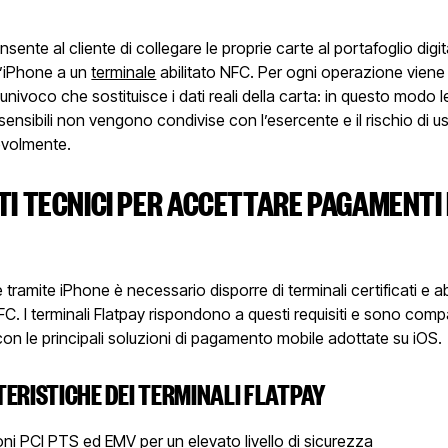
sente al cliente di collegare le proprie carte al portafoglio digi
l’iPhone a un
terminale
abilitato NFC. Per ogni operazione viene
 univoco che sostituisce i dati reali della carta: in questo modo l
sensibili non vengono condivise con l’esercente e il rischio di u
evolmente.
TI TECNICI PER ACCETTARE PAGAMENTI
tramite iPhone è necessario disporre di terminali certificati e abil
C. I terminali Flatpay rispondono a questi requisiti e sono compa
on le principali soluzioni di pagamento mobile adottate su iOS.
TERISTICHE DEI TERMINALI FLATPAY
oni PCI PTS ed EMV per un elevato livello di sicurezza