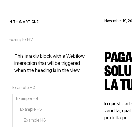
November 19, 2
IN THIS ARTICLE
Example H2
PAGA
This is a div block with a Webflow
SOLU
interaction that will be triggered
when the heading is in the view.
LA T
Example H3
Example H4
In questo art
Example H5
vendita, qual
protetta per te
Example H6