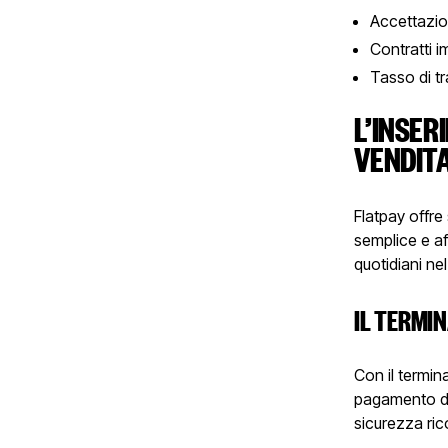
Accettazion
Contratti i
Tasso di t
L’INSER
VENDITA
Flatpay offre
semplice e af
quotidiani ne
IL TERMI
Con il termina
pagamento di
sicurezza rico