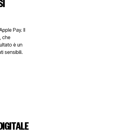
SI
pple Pay. Il
, che
ultato è un
i sensibili.
DIGITALE