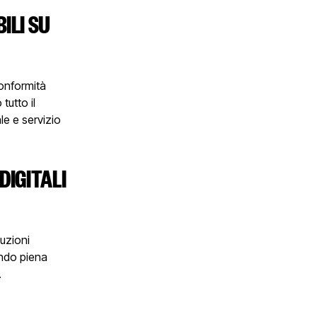
ILI SU
conformità
tutto il
le e servizio
DIGITALI
luzioni
ando piena
.