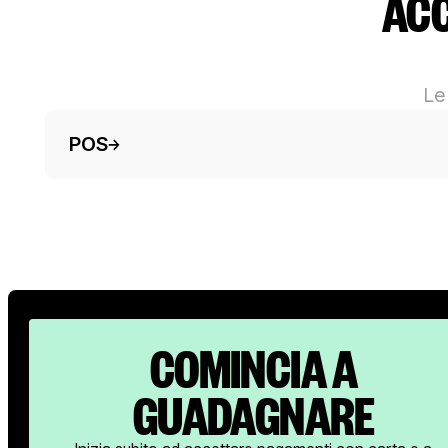
ACC
Le
Testo del pulsante
POS
COMINCIA A
GUADAGNARE