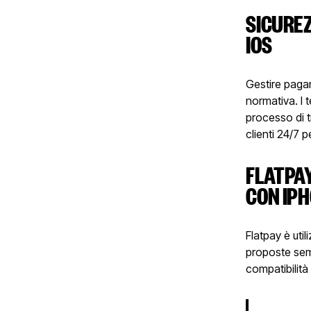
SICUREZ
IOS
Gestire pagam
normativa. I 
processo di t
clienti 24/7 
FLATPAY
CON IP
Flatpay è uti
proposte sem
compatibilità