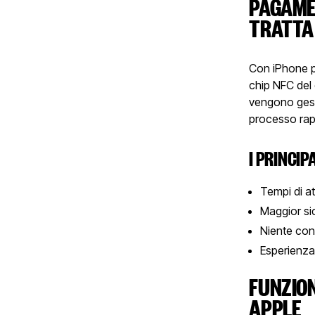
PAGAMEN
TRATTA
Con iPhone p
chip NFC del 
vengono gestit
processo rapi
I PRINCIP
Tempi di at
Maggior si
Niente cont
Esperienza
FUNZION
APPLE