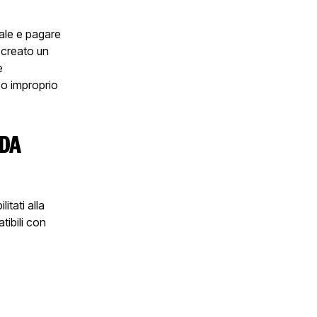
tale e pagare
 creato un
e
so improprio
 DA
itati alla
tibili con