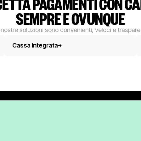
ETTA PAGAMENTI CON C
SEMPRE E OVUNQUE
 nostre soluzioni sono convenienti, veloci e trasparen
Testo del pulsante
Te
Cassa integrata