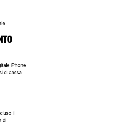
ale
UNTO
gitale iPhone
ssi di cassa
cluso il
 di