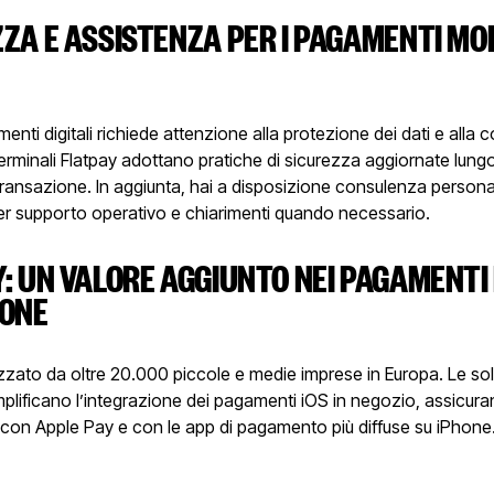
ZA E ASSISTENZA PER I PAGAMENTI MOB
enti digitali richiede attenzione alla protezione dei dati e alla 
terminali Flatpay adottano pratiche di sicurezza aggiornate lungo 
ransazione. In aggiunta, hai a disposizione consulenza persona
per supporto operativo e chiarimenti quando necessario.
: UN VALORE AGGIUNTO NEI PAGAMENTI 
HONE
lizzato da oltre 20.000 piccole e medie imprese in Europa. Le so
plificano l’integrazione dei pagamenti iOS in negozio, assicur
 con Apple Pay e con le app di pagamento più diffuse su iPhone