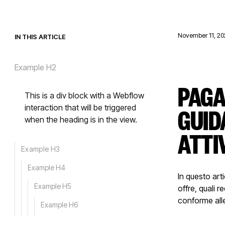
November 11, 20
IN THIS ARTICLE
Example H2
PAGA
This is a div block with a Webflow
GUID
interaction that will be triggered
when the heading is in the view.
ATTI
Example H3
Example H4
In questo art
Example H5
offre, quali 
conforme alle
Example H6