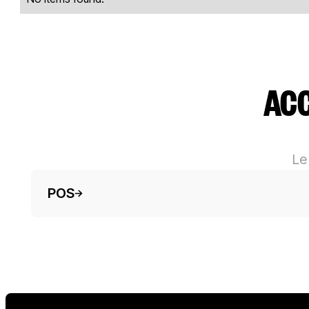
ACC
Le
Testo del pulsante
POS