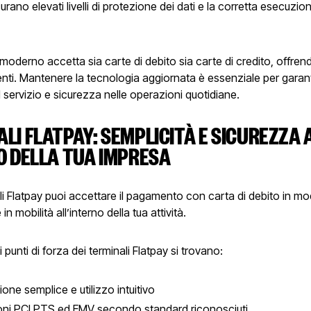
urano elevati livelli di protezione dei dati e la corretta esecuzio
moderno accetta sia carte di debito sia carte di credito, offren
ienti. Mantenere la tecnologia aggiornata è essenziale per garan
l servizio e sicurezza nelle operazioni quotidiane.
LI FLATPAY: SEMPLICITÀ E SICUREZZA 
O DELLA TUA IMPRESA
li Flatpay puoi accettare il pagamento con carta di debito in m
in mobilità all’interno della tua attività.
li punti di forza dei terminali Flatpay si trovano:
one semplice e utilizzo intuitivo
ioni PCI PTS ed EMV secondo standard riconosciuti