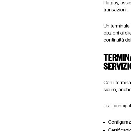
Flatpay, assic
transazioni.
Un terminale 
opzioni ai cl
continuità de
TERMINA
SERVIZI
Con i termina
sicuro, anche 
Tra i principa
Configurazi
Certificaz