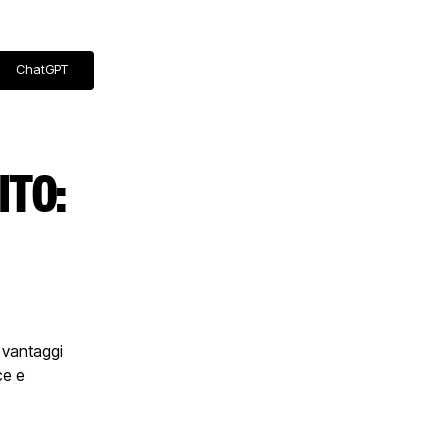
ChatGPT
ITO:
i vantaggi
ce e