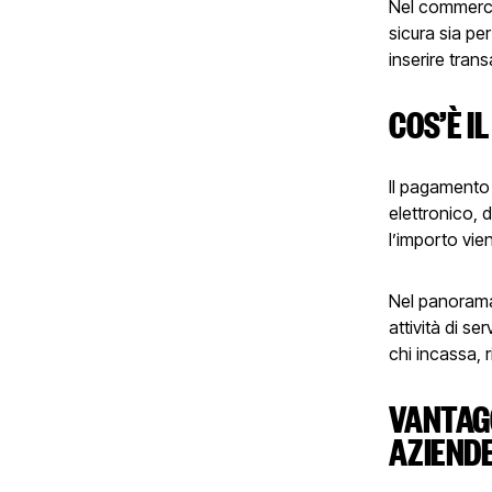
Nel commercio
sicura sia per
inserire trans
COS’È I
Il pagamento 
elettronico, 
l’importo vie
Nel panorama 
attività di se
chi incassa, r
VANTAGG
AZIEND