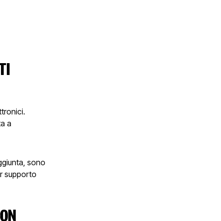
TI
tronici.
ta a
aggiunta, sono
er supporto
CON