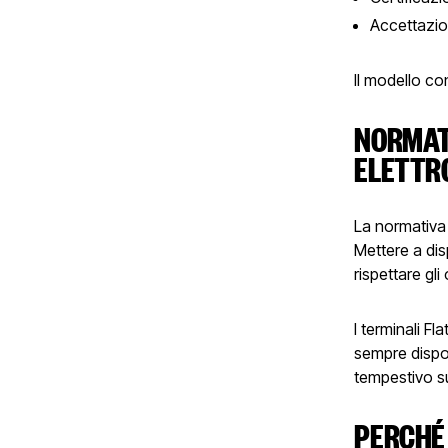
Accettazion
Il modello co
NORMATI
ELETTR
La normativa 
Mettere a dis
rispettare gli
I terminali F
sempre dispon
tempestivo su
PERCHÉ 