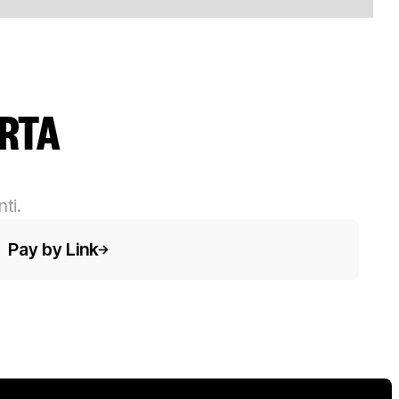
ARTA
ti.
sto del pulsante
Pay by Link