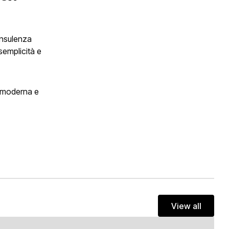
onsulenza
semplicità e
za moderna e
View all
View all