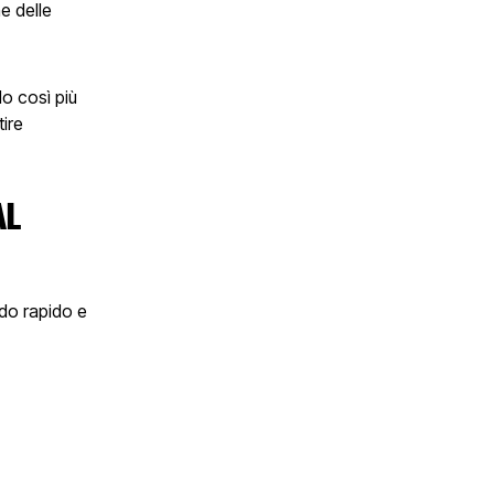
ne delle
do così più
tire
AL
odo rapido e