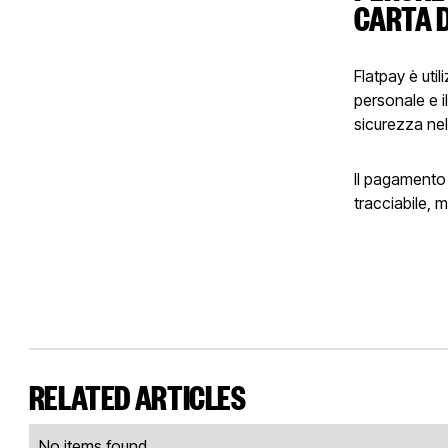
CARTA D
Flatpay è uti
personale e i
sicurezza nel
Il pagamento 
tracciabile, 
RELATED ARTICLES
No items found.