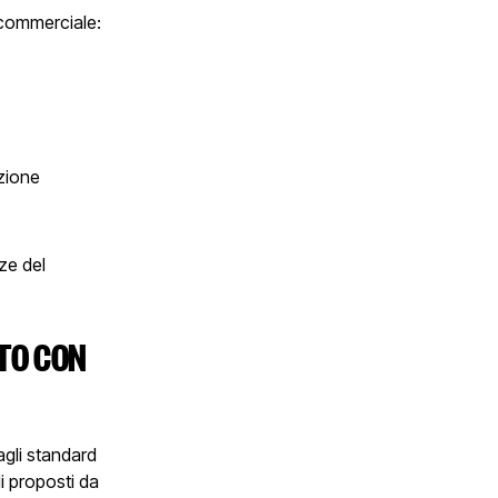
à commerciale:
azione
ze del
NTO CON
gli standard
li proposti da