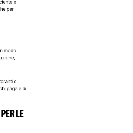
ciente e
che per
 in modo
sazione,
toranti e
 chi paga e di
 PER LE