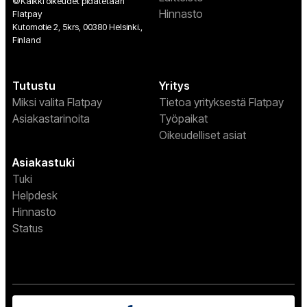
©Kaikki oikeudet pidätetään
Hinnasto
Flatpay
Kutomotie 2, 5krs, 00380 Helsinki.,
Finland
Tutustu
Yritys
Miksi valita Flatpay
Tietoa yrityksestä Flatpay
Asiakastarinoita
Työpaikat
Oikeudelliset asiat
Asiakastuki
Tuki
Helpdesk
Hinnasto
Status