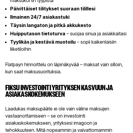
maksukortin tyypistä
Päivittäiset tilitykset suoraan tilillesi
Ilmainen 24/7 asiakastuki
Täysin langaton ja pitkä akkukesto
Huipputason tietoturva
– suojaa sinua ja asiakkaitasi
Tyylikäs ja kestävä muotoilu
– sopii kaikenlaisiin
liiketiloihin
Flatpayn hinnoittelu on läpinäkyvää – maksat vain silloin,
kun saat maksusuorituksia.
FIKSU INVESTOINTI YRITYKSEN KASVUUN JA
ASIAKASKOKEMUKSEEN
Laadukas maksupääte ei ole vain väline maksujen
vastaanottamiseen – se on investointi
asiakaskokemukseen, yrityksesi imagoon ja
tehokkuuteen. Mitä nopeammin ja vaivattomammin