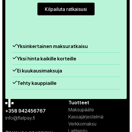
Kilpailuta ratkaisusi
Kilpailuta ratkaisusi
Yksinkertainen maksuratkaisu
Yksi hinta kaikille korteille
Ei kuukausimaksuja
Tehty kauppiaille
Tuotteet
Maksupääte
+358 942456767
Kassajärjestelmä
info@flatpay.fi
Verkkomaksu
Laitteisto