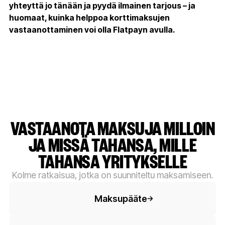
yhteyttä jo tänään ja pyydä ilmainen tarjous – ja
huomaat, kuinka helppoa korttimaksujen
vastaanottaminen voi olla Flatpayn avulla.
VASTAANOTA MAKSUJA MILLOIN
JA MISSÄ TAHANSA, MILLE
TAHANSA YRITYKSELLE
Kolme ratkaisua, jotka on suunniteltu maksamiseen.
Painiketeksti
Maksupääte
Painiketeksti