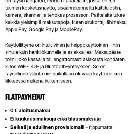
on täysin langaton, moderni päätelaite, jossa on 5,5
tuuman kosketusnäyttö, sisäänrakennettu kuittitulostin,
kamera, skanneri ja tehokas prosessori. Päätelaite tukee
kaikkia yleisimpiä maksutapoja, kuten sirukortti, lähimaksu,
Apple Pay, Google Pay ja MobilePay.
Käyttöliittymä on intuitiivinen ja helppokäyttöinen – niin
sinulle kuin henkilökunnalle ja asiakkaillesi. Maksupääte
toimii joko kassalla tai langattomasti asiakasta kohdaten,
kiitos WiFi-, 4G- ja Bluetooth-yhteyksien. Se on
täydellinen valinta niin paikallaan olevaan käyttöön kuin
liikkeessä mukana kulkemiseen.
FLATPAYN EDUT
0 € aloitusmaksu
Ei kuukausimaksuja eikä tilausmaksuja
Selkeä ja edullinen provisiomalli
– riippumatta