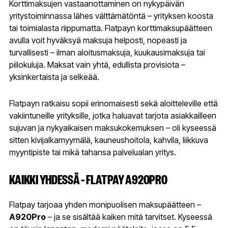
Korttimaksujen vastaanottaminen on nykypäivän
yritystoiminnassa lähes välttämätöntä – yrityksen koosta
tai toimialasta riippumatta. Flatpayn korttimaksupäätteen
avulla voit hyväksyä maksuja helposti, nopeasti ja
turvallisesti – ilman aloitusmaksuja, kuukausimaksuja tai
piilokuluja. Maksat vain yhtä, edullista provisiota –
yksinkertaista ja selkeää.
Flatpayn ratkaisu sopii erinomaisesti sekä aloitteleville että
vakiintuneille yrityksille, jotka haluavat tarjota asiakkailleen
sujuvan ja nykyaikaisen maksukokemuksen – oli kyseessä
sitten kivijalkamyymälä, kauneushoitola, kahvila, liikkuva
myyntipiste tai mikä tahansa palvelualan yritys.
KAIKKI YHDESSÄ – FLATPAY A920PRO
Flatpay tarjoaa yhden monipuolisen maksupäätteen –
A920Pro
– ja se sisältää kaiken mitä tarvitset. Kyseessä