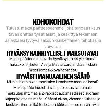
0 EUR (kyllä, ihan oikeasti!)
0.99% per maksutapahtuma
KOHOKOHDAT
Tutustu maksupäätteeseemme, joka tarjoaa fiksun
tavan ohittaa tylsät asiat, ja keskittyä tekemään
asiakkaasi tyytyväiseksi. Yksinkertainen, tehokas ja
vaivaton!
HYVÄKSY KAIKKI YLEISET MAKSUTAVAT
Maksupäätteemme avulla hyväksyt kaikki yleisimmät
maksukortit, kuten Visa ja Mastercard, mukaan lukien
mobiililompakkovaihtoehdot.
HYVÄSTI MANUAALINEN SÄÄTÖ
Miksi tuhlata aikaa raporttien luomiseen manuaalisesti?
Maksupääte huolehtii siitä puolestasi lataamalla
maksutapahtumat ja Z-raportit automaattisesti suoraan
kirjanpitojärjestelmääsi. Säästä aikaa, vähennä virheitä ja
keskity siihen, mikä todella on tärkeää — se on win-win!