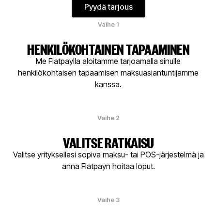
Pyydä tarjous
Pyydä tarjous
Vaihe 1
HENKILÖKOHTAINEN TAPAAMINEN
Me Flatpaylla aloitamme tarjoamalla sinulle
henkilökohtaisen tapaamisen maksuasiantuntijamme
kanssa.
Vaihe 2
VALITSE RATKAISU
Valitse yrityksellesi sopiva maksu- tai POS-järjestelmä ja
anna Flatpayn hoitaa loput.
Vaihe 3