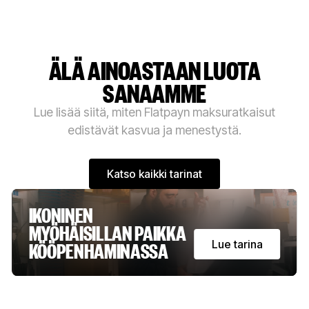
ÄLÄ AINOASTAAN LUOTA
SANAAMME
Lue lisää siitä, miten Flatpayn maksuratkaisut
edistävät kasvua ja menestystä.
Katso kaikki tarinat
Katso kaikki tarinat
IKONINEN
MYÖHÄISILLAN PAIKKA
KÖÖPENHAMINASSA
na
Lue tarina
Lue tarina