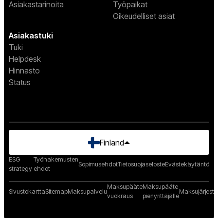
Asiakastarinoita
Työpaikat
Oikeudelliset asiat
Asiakastuki
Tuki
Helpdesk
Hinnasto
Status
Finland
ESG
Työhakemusten
Sopimusehdot
Tietosuojaseloste
Evästekäytäntö
strategy
ehdot
Maksupääte
Maksupääte
Sivustokartta
Sitemap
Maksupalvelu
Maksujärjest
vuokraus
pienyrittäjälle