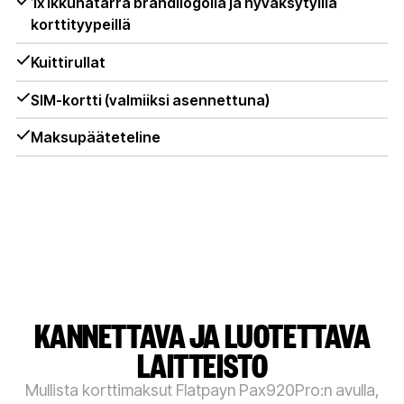
1x ikkunatarra brändilogolla ja hyväksytyillä
korttityypeillä
Kuittirullat
SIM-kortti (valmiiksi asennettuna)
Maksupääteteline
KANNETTAVA JA LUOTETTAVA
LAITTEISTO
Mullista korttimaksut Flatpayn Pax920Pro:n avulla,