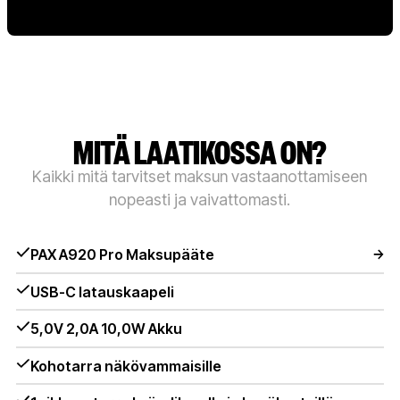
MITÄ LAATIKOSSA ON?
Kaikki mitä tarvitset maksun vastaanottamiseen
nopeasti ja vaivattomasti.
PAX A920 Pro Maksupääte
USB-C latauskaapeli
5,0V 2,0A 10,0W Akku
Kohotarra näkövammaisille