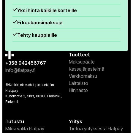
Yksi hinta kaikille korteille
Ei kuukausimaksuja
Tehty kauppiaille
Tuotteet
Maksupääte
+358 942456767
Kassajärjestelmä
info@flatpay.fi
Verkkomaksu
Laitteisto
©Kaikki oikeudet pidätetään
Hinnasto
Flatpay
Kutomotie 2, 5krs, 00380 Helsinki.,
Finland
Tutustu
Yritys
Miksi valita Flatpay
Tietoa yrityksestä Flatpay