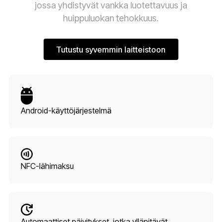
jossa yhdistyvät vankka luotettavuus ja
huippuluokan tehokkuus.
Tutustu syvemmin laitteistoon
Tutustu syvemmin laitteisto
Android-käyttöjärjestelmä
NFC-lähimaksu
Automaattiset päivitykset, jotka ylläpitävät