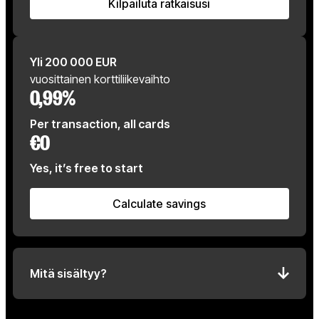
Kilpailuta ratkaisusi
Kilpailuta ratkaisusi
Yli 200 000 EUR
vuosittainen korttiliikevaihto
0,99%
Per transaction, all cards
€0
Yes, it’s free to start
Calculate savings
Calculate savings
Mitä sisältyy?