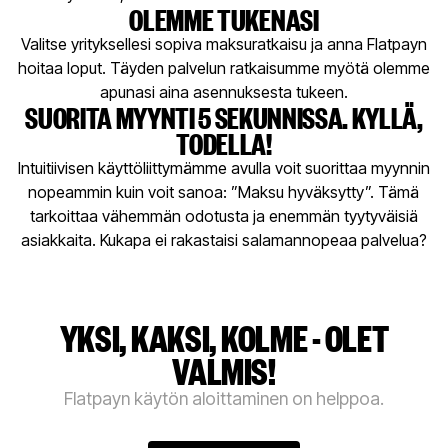
OLEMME TUKENASI
Valitse yrityksellesi sopiva maksuratkaisu ja anna Flatpayn
hoitaa loput. Täyden palvelun ratkaisumme myötä olemme
apunasi aina asennuksesta tukeen.
SUORITA MYYNTI 5 SEKUNNISSA. KYLLÄ,
TODELLA!
Intuitiivisen käyttöliittymämme avulla voit suorittaa myynnin
nopeammin kuin voit sanoa: ”Maksu hyväksytty”. Tämä
tarkoittaa vähemmän odotusta ja enemmän tyytyväisiä
asiakkaita. Kukapa ei rakastaisi salamannopeaa palvelua?
YKSI, KAKSI, KOLME - OLET
VALMIS!
Flatpayn käytön aloittaminen on helppoa.