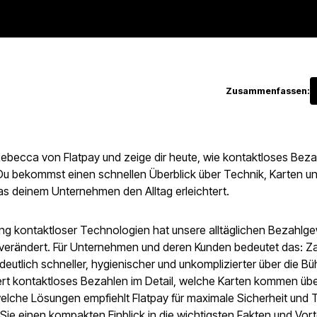
Zusammenfassen:
 Rebecca von Flatpay und zeige dir heute, wie kontaktloses Bez
 Du bekommst einen schnellen Überblick über Technik, Karten un
s deinem Unternehmen den Alltag erleichtert.
ung kontaktloser Technologien hat unsere alltäglichen Bezahl
verändert. Für Unternehmen und deren Kunden bedeutet das: Z
eutlich schneller, hygienischer und unkomplizierter über die B
iert kontaktloses Bezahlen im Detail, welche Karten kommen üb
welche Lösungen empfiehlt Flatpay für maximale Sicherheit und
 Sie einen kompakten Einblick in die wichtigsten Fakten und Vorte