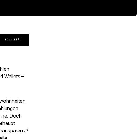
ChatGPT
ahlen
d Wallets –
gewohnheiten
ahlungen
ühne. Doch
erhaupt
 Transparenz?
ile.