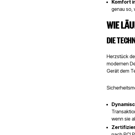
Komfort i
genau so, 
WIE LÄ
DIE TECH
Herzstück des
modernen Deb
Gerät dem Te
Sicherheitsm
Dynamisch
Transaktio
wenn sie 
Zertifizi
nach PCI P