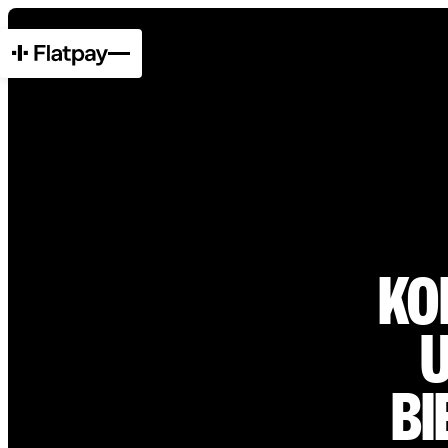
KO
U
BI