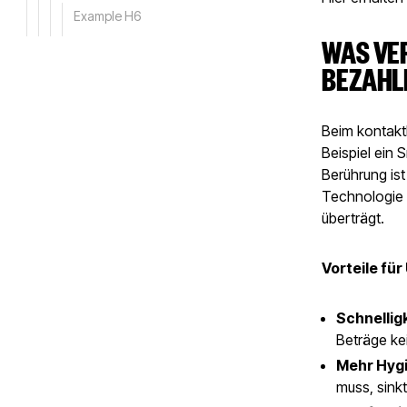
Example H6
WAS VE
BEZAHL
Beim kontakt
Beispiel ein
Berührung is
Technologie 
überträgt.
Vorteile fü
Schnellig
Beträge kei
Mehr Hygi
muss, sinkt