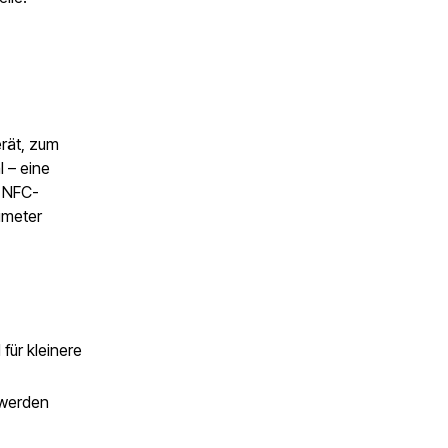
erät, zum
 – eine
e NFC-
imeter
für kleinere
 werden