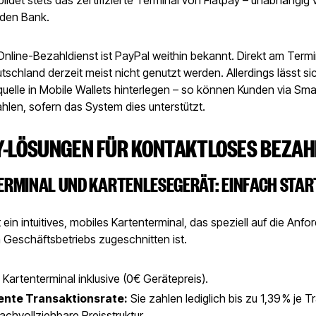
den Bank.
Online-Bezahldienst ist PayPal weithin bekannt. Direkt am Term
tschland derzeit meist nicht genutzt werden. Allerdings lässt si
quelle in Mobile Wallets hinterlegen – so können Kunden via Sm
hlen, sofern das System dies unterstützt.
Y-LÖSUNGEN FÜR KONTAKTLOSES BEZAH
RMINAL UND KARTENLESEGERÄT: EINFACH STAR
t ein intuitives, mobiles Kartenterminal, das speziell auf die Anf
 Geschäftsbetriebs zugeschnitten ist.
:
Kartenterminal inklusive (0€ Gerätepreis).
ente Transaktionsrate:
Sie zahlen lediglich bis zu 1,39 % je T
achvollziehbare Preisstruktur.