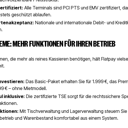
ertifiziert:
Alle Terminals sind PCI PTS und EMV zertifiziert, da
stets geschützt ablaufen.
rtenakzeptanz:
Nationale und internationale Debit- und Kredit
n.
EME: MEHR FUNKTIONEN FÜR IHREN BETRIEB
en, die mehr als reines Kassieren benötigen, hält Flatpay viels
it.
investieren:
Das Basic-Paket erhalten Sie für 1.999 €, das Pr
99 € – ohne Mietmodell.
 inklusive:
Die zertifizierte TSE sorgt für die rechtssichere S
aktionen.
ktionen:
Mit Tischverwaltung und Lagerverwaltung steuern Sie
betrieb und Warenbestand komfortabel aus einem System.