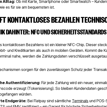
m Alltag:
Ob mit Karte, Smartphone oder Smartwatch – Kunden
wie es für sie am bequemsten ist.
UFT KONTAKTLOSES BEZAHLEN TECHNIS
NIK DAHINTER: NFC UND SICHERHEITSSTANDARDS
 kontaktlosen Bezahlens ist ein kleiner NFC-Chip. Dieser steck
it- und Kreditkarten als auch in mobilen Geräten. Kommt die K
rminal nahe, werden die Zahlungsdaten verschlüsselt ausgetau
echanismen sorgen für den zuverlässigen Schutz jeder Transak
e Authentifizierung:
Für jede Zahlung wird ein neuer, einmal
nscode erzeugt (Tokenisierung). So bleiben Kundendaten gesch
abgefangen würden.
erte Endgeräte:
Bei Flatpay sind sämtliche
Terminals
und POS-
TS und EMV zertifiziert – ein Garant für höchste Sicherheitssta