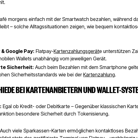
lt.
 Café morgens einfach mit der Smartwatch bezahlen, während d
leibt – solche Alltagssituationen zeigen, wie bequem kontaktlo
 & Google Pay:
Flatpay-
Kartenzahlungsgerät
e unterstützen Za
obilen Wallets unabhängig vom jeweiligen Gerät.
rte Sicherheit:
Auch beim Bezahlen mit dem Smartphone gelte
ohen Sicherheitsstandards wie bei der
Kartenzahlung
.
IEDE BEI KARTENANBIETERN UND WALLET-SYST
:
Egal ob Kredit- oder Debitkarte – Gegenüber klassischen Karte
unktion besondere Sicherheit durch Tokenisierung.
Auch viele Sparkassen-Karten ermöglichen kontaktloses Bezah
 bildet stets das zertifizierte Terminal von Flatpay – unabhängig