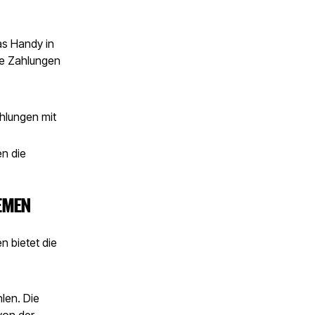
as Handy in
se Zahlungen
hlungen mit
n die
EMEN
n bietet die
len. Die
 von der