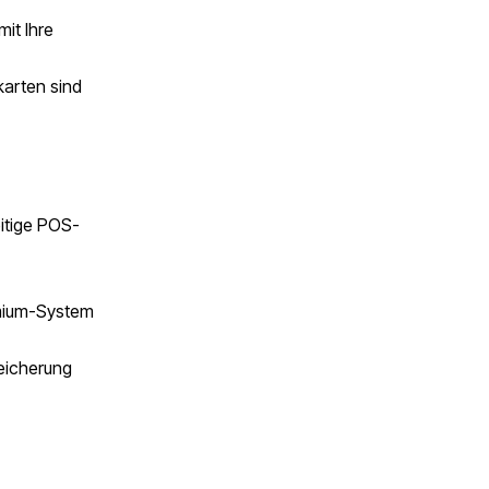
mit Ihre
karten sind
eitige POS-
emium-System
peicherung