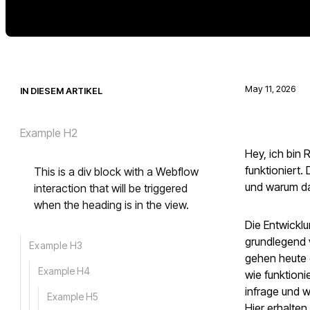
May 11, 2026
IN DIESEM ARTIKEL
Example H2
Hey, ich bin
funktioniert.
This is a div block with a Webflow
und warum da
interaction that will be triggered
when the heading is in the view.
Die Entwickl
grundlegend 
Example H3
gehen heute d
Example H4
wie funktion
infrage und 
Example H5
Hier erhalten