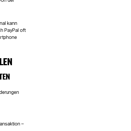
inal kann
ch PayPal oft
artphone
LEN
TEN
orderungen
ransaktion –