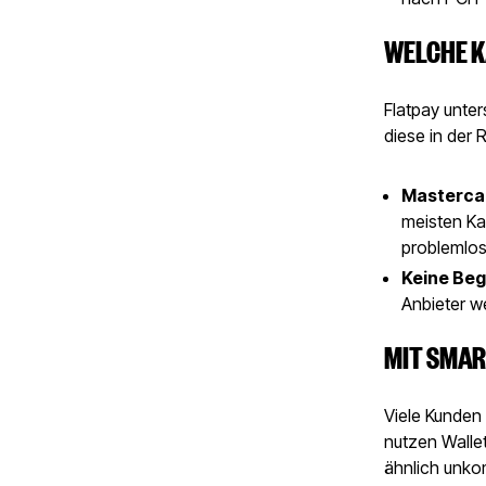
WELCHE K
Flatpay unter
diese in der 
Mastercar
meisten Ka
problemlos
Keine Be
Anbieter we
MIT SMA
Viele Kunden
nutzen Walle
ähnlich unkom