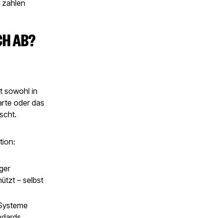
 zahlen
CH AB?
t sowohl in
arte oder das
scht.
tion:
iger
ützt – selbst
Systeme
ndards.