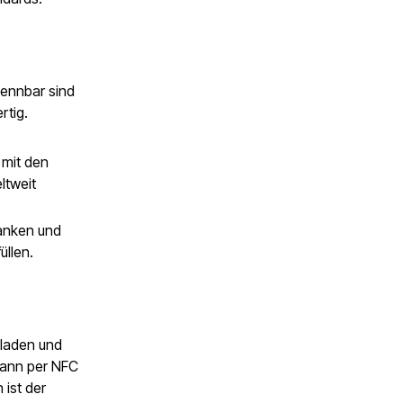
kennbar sind
rtig.
 mit den
ltweit
Banken und
üllen.
eladen und
dann per NFC
 ist der