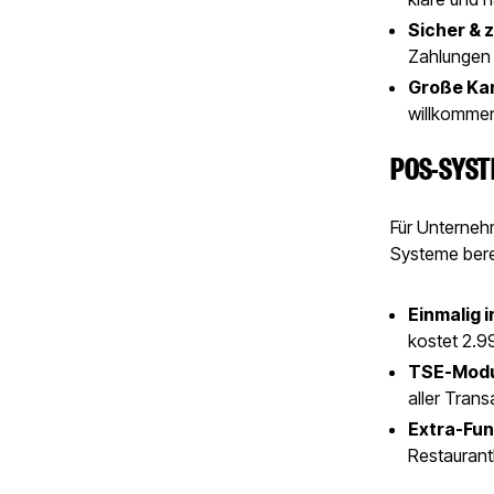
Sicher & z
Zahlungen 
Große Ka
willkomme
POS-SYST
Für Unternehm
Systeme bere
Einmalig 
kostet 2.9
TSE-Modul
aller Trans
Extra-Fun
Restaurant