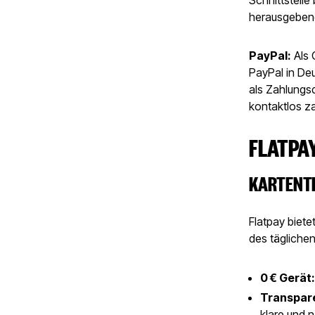
herausgeben
PayPal:
Als 
PayPal in Deu
als Zahlungs
kontaktlos za
FLATPA
KARTENTE
Flatpay biete
des täglichen
0 € Gerät
Transpar
klare und n