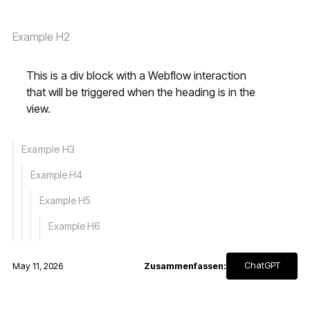
Example H2
This is a div block with a Webflow interaction
that will be triggered when the heading is in the
view.
Example H3
Example H4
Example H5
Example H6
ChatGPT
May 11, 2026
Zusammenfassen: