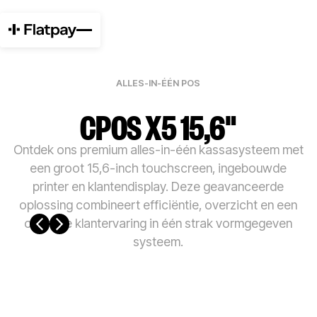
ALLES-IN-ÉÉN POS
CPOS X5 15,6"
Ontdek ons premium alles-in-één kassasysteem met
een groot 15,6-inch touchscreen, ingebouwde
printer en klantendisplay. Deze geavanceerde
oplossing combineert efficiëntie, overzicht en een
optimale klantervaring in één strak vormgegeven
systeem.